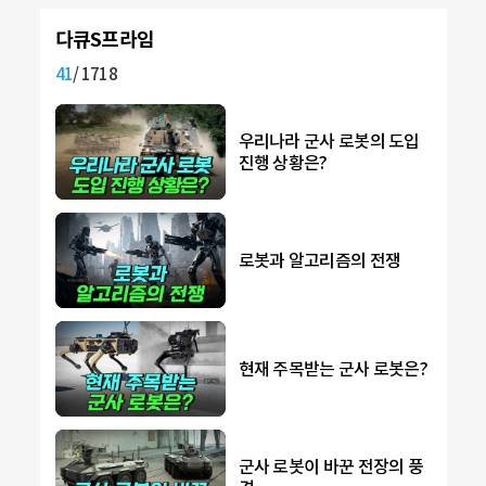
다큐S프라임
[저작권자(c) YTN science 무단전재, 재배포 및 AI 데이터 활용 금지]
41
/ 1718
우리나라 군사 로봇의 도입
진행 상황은?
로봇과 알고리즘의 전쟁
현재 주목받는 군사 로봇은?
군사 로봇이 바꾼 전장의 풍