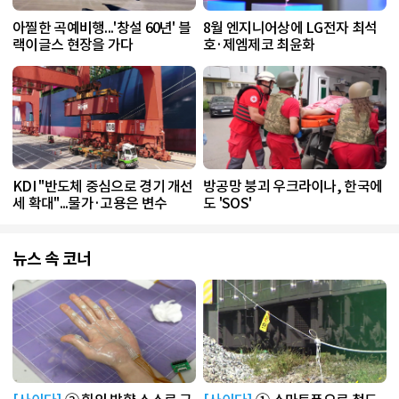
아찔한 곡예비행...'창설 60년' 블
8월 엔지니어상에 LG전자 최석
랙이글스 현장을 가다
호·제엠제코 최윤화
KDI "반도체 중심으로 경기 개선
방공망 붕괴 우크라이나, 한국에
세 확대"...물가·고용은 변수
도 'SOS'
뉴스 속 코너