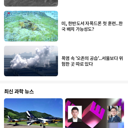
미, 한반도서 자폭드론 첫 훈련...한
국 배치 가능성도?
폭염 속 '오존의 공습'...서울보다 위
험한 곳 따로 있다
최신 과학 뉴스