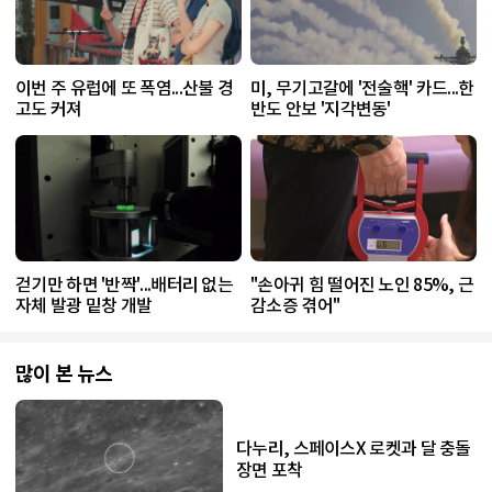
이번 주 유럽에 또 폭염...산불 경
미, 무기고갈에 '전술핵' 카드...한
고도 커져
반도 안보 '지각변동'
걷기만 하면 '반짝'...배터리 없는
"손아귀 힘 떨어진 노인 85%, 근
자체 발광 밑창 개발
감소증 겪어"
많이 본 뉴스
다누리, 스페이스X 로켓과 달 충돌
장면 포착