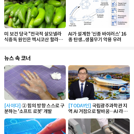
미 보건 당국 "전국적 살모넬라
AI가 설계한 '신종 바이러스' 16
식중독 원인은 멕시코산 할라피
종 탄생...생물무기 악용 우려
뇨"
뉴스 속 코너
[사이다]
② 힘의 방향 스스로 구
[TODAY인]
국립광주과학관 지
분하는 '소프트 로봇' 개발
역 AI 거점으로 탈바꿈…AI 라운
지 운영