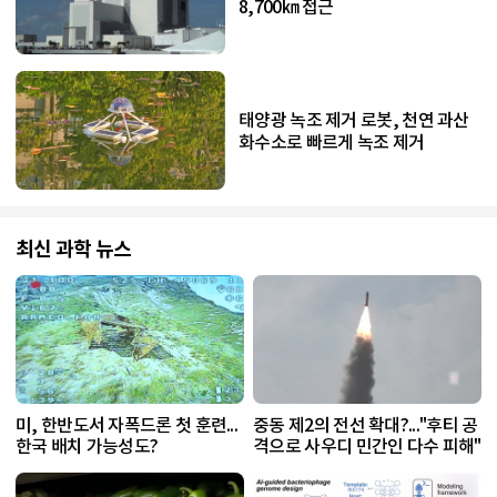
8,700㎞ 접근
태양광 녹조 제거 로봇, 천연 과산
화수소로 빠르게 녹조 제거
최신 과학 뉴스
미, 한반도서 자폭드론 첫 훈련...
중동 제2의 전선 확대?..."후티 공
한국 배치 가능성도?
격으로 사우디 민간인 다수 피해"