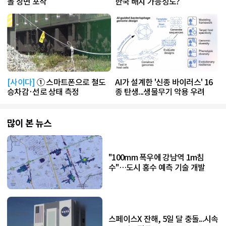
돌 장면 포착
한국 배치 가능성도?
[사이다]
① 스마트폰으로 철도
AI가 설계한 '신종 바이러스' 16
승차감·선로 상태 측정
종 탄생...생물무기 악용 우려
많이 본 뉴스
"100mm 폭우에 강남역 1m침
수"…도시 홍수 예측 기술 개발
스페이스X 잔해, 5일 달 충돌...시속