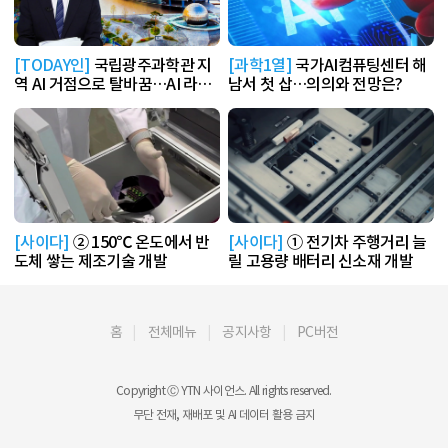
[TODAY인]
국립광주과학관 지
[과학1열]
국가AI컴퓨팅센터 해
역 AI 거점으로 탈바꿈…AI 라운
남서 첫 삽…의의와 전망은?
지 운영
[사이다]
② 150℃ 온도에서 반
[사이다]
① 전기차 주행거리 늘
도체 쌓는 제조기술 개발
릴 고용량 배터리 신소재 개발
홈
전체메뉴
공지사항
PC버전
Copyright Ⓒ YTN 사이언스. All rights reserved.
무단 전재, 재배포 및 AI 데이터 활용 금지