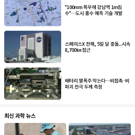
"100mm 폭우에 강남역 1m침
수"…도시 홍수 예측 기술 개발
스페이스X 잔해, 5일 달 충돌...시속
8,700㎞ 접근
배터리 열폭주 막는다…비접촉·비
파괴 전극 두께 측정
최신 과학 뉴스