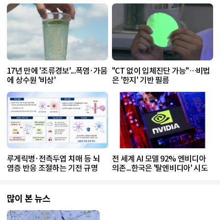
17년 만에 '조류경보'...폭염·가뭄
"CT 없이 입체진단 가능"…비법
에 상수원 '비상'
은 '한지' 기반 필름
루게릭병·전측두엽 치매 등 뇌
전 세계 AI 모델 92% 엔비디아
염증 반응 조절하는 기전 규명
의존...한국은 '탈엔비디아' 시도
많이 본 뉴스