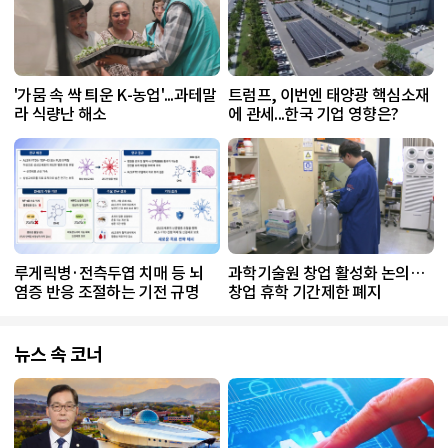
'가뭄 속 싹 틔운 K-농업'...과테말
트럼프, 이번엔 태양광 핵심소재
라 식량난 해소
에 관세...한국 기업 영향은?
루게릭병·전측두엽 치매 등 뇌
과학기술원 창업 활성화 논의…
염증 반응 조절하는 기전 규명
창업 휴학 기간제한 폐지
뉴스 속 코너