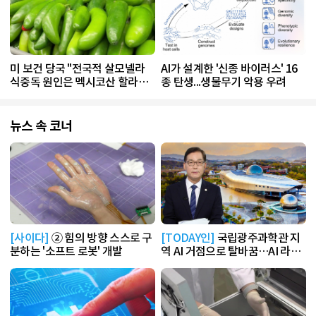
미 보건 당국 "전국적 살모넬라
AI가 설계한 '신종 바이러스' 16
식중독 원인은 멕시코산 할라피
종 탄생...생물무기 악용 우려
뇨"
뉴스 속 코너
[사이다]
② 힘의 방향 스스로 구
[TODAY인]
국립광주과학관 지
분하는 '소프트 로봇' 개발
역 AI 거점으로 탈바꿈…AI 라운
지 운영