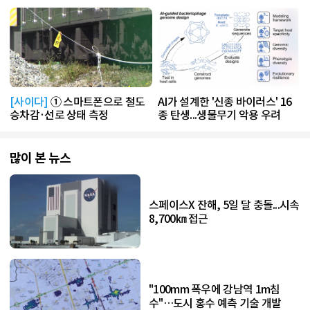
[사이다]
① 스마트폰으로 철도
AI가 설계한 '신종 바이러스' 16
승차감·선로 상태 측정
종 탄생...생물무기 악용 우려
많이 본 뉴스
스페이스X 잔해, 5일 달 충돌...시속
8,700㎞ 접근
"100mm 폭우에 강남역 1m침
수"…도시 홍수 예측 기술 개발