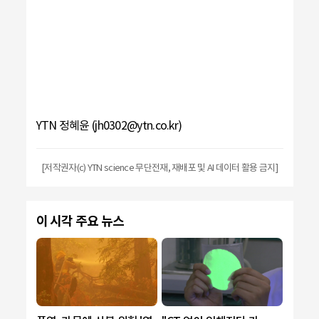
YTN 정혜윤 (jh0302@ytn.co.kr)
[저작권자(c) YTN science 무단전재, 재배포 및 AI 데이터 활용 금지]
이 시각 주요 뉴스