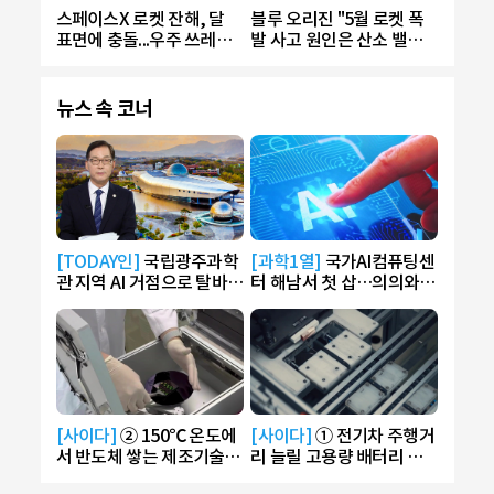
스페이스X 로켓 잔해, 달
블루 오리진 "5월 로켓 폭
표면에 충돌...우주 쓰레기
발 사고 원인은 산소 밸브
4t 증가
결함"
뉴스 속 코너
[TODAY인]
국립광주과학
[과학1열]
국가AI컴퓨팅센
관 지역 AI 거점으로 탈바
터 해남서 첫 삽…의의와
꿈…AI 라운지 운영
전망은?
[사이다]
② 150℃ 온도에
[사이다]
① 전기차 주행거
서 반도체 쌓는 제조기술
리 늘릴 고용량 배터리 신
개발
소재 개발