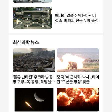
배터리 열폭주 막는다…비
접촉·비파괴 전극 두께 측정
최신 과학 뉴스
'물류 난타전' 우크라 방공
중국 'AI 군사화' 박차...타이
망 구멍...독 공항, 폭발물
완 '드론군 양성' 맞불
드론에 비상