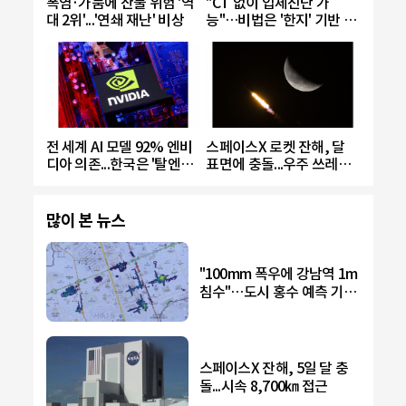
폭염·가뭄에 산불 위험 '역
"CT 없이 입체진단 가
대 2위'...'연쇄 재난' 비상
능"…비법은 '한지' 기반 필
름
전 세계 AI 모델 92% 엔비
스페이스X 로켓 잔해, 달
디아 의존...한국은 '탈엔비
표면에 충돌...우주 쓰레기
디아' 시도
4t 증가
많이 본 뉴스
"100mm 폭우에 강남역 1m
침수"…도시 홍수 예측 기술
개발
스페이스X 잔해, 5일 달 충
돌...시속 8,700㎞ 접근