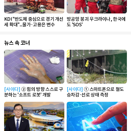
KDI "반도체 중심으로 경기 개선
방공망 붕괴 우크라이나, 한국에
세 확대"...물가·고용은 변수
도 'SOS'
뉴스 속 코너
[사이다]
② 힘의 방향 스스로 구
[사이다]
① 스마트폰으로 철도
분하는 '소프트 로봇' 개발
승차감·선로 상태 측정