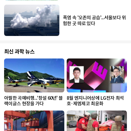
폭염 속 '오존의 공습'...서울보다 위
험한 곳 따로 있다
최신 과학 뉴스
아찔한 곡예비행...'창설 60년' 블
8월 엔지니어상에 LG전자 최석
랙이글스 현장을 가다
호·제엠제코 최윤화