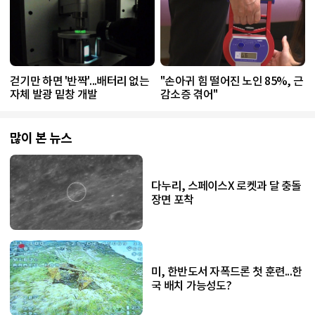
걷기만 하면 '반짝'...배터리 없는
"손아귀 힘 떨어진 노인 85%, 근
자체 발광 밑창 개발
감소증 겪어"
많이 본 뉴스
다누리, 스페이스X 로켓과 달 충돌
장면 포착
미, 한반도서 자폭드론 첫 훈련...한
국 배치 가능성도?