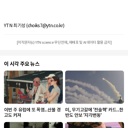
YTN 최기성 (choiks7@ytn.co.kr)
[저작권자(c) YTN science 무단전재, 재배포 및 AI 데이터 활용 금지]
이 시각 주요 뉴스
이번 주 유럽에 또 폭염...산불 경
미, 무기고갈에 '전술핵' 카드...한
고도 커져
반도 안보 '지각변동'