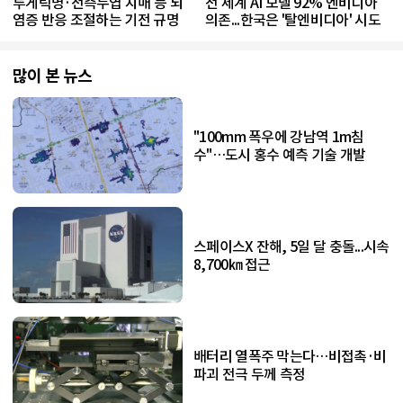
루게릭병·전측두엽 치매 등 뇌
전 세계 AI 모델 92% 엔비디아
염증 반응 조절하는 기전 규명
의존...한국은 '탈엔비디아' 시도
많이 본 뉴스
"100mm 폭우에 강남역 1m침
수"…도시 홍수 예측 기술 개발
스페이스X 잔해, 5일 달 충돌...시속
8,700㎞ 접근
배터리 열폭주 막는다…비접촉·비
파괴 전극 두께 측정