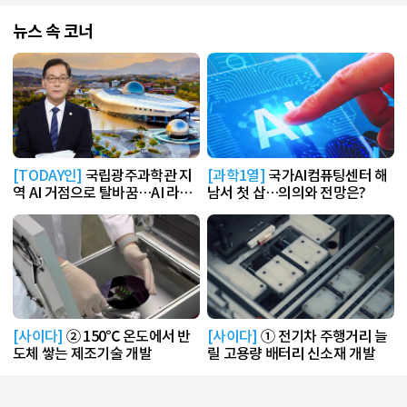
뉴스 속 코너
[TODAY인]
국립광주과학관 지
[과학1열]
국가AI컴퓨팅센터 해
역 AI 거점으로 탈바꿈…AI 라운
남서 첫 삽…의의와 전망은?
지 운영
[사이다]
② 150℃ 온도에서 반
[사이다]
① 전기차 주행거리 늘
도체 쌓는 제조기술 개발
릴 고용량 배터리 신소재 개발