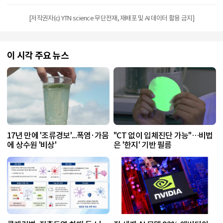
[저작권자(c) YTN science 무단전재, 재배포 및 AI 데이터 활용 금지]
이 시각 주요 뉴스
17년 만에 '조류경보'...폭염·가뭄
"CT 없이 입체진단 가능"…비법
에 상수원 '비상'
은 '한지' 기반 필름