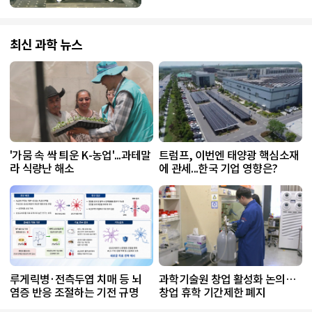
최신 과학 뉴스
'가뭄 속 싹 틔운 K-농업'...과테말
트럼프, 이번엔 태양광 핵심소재
라 식량난 해소
에 관세...한국 기업 영향은?
루게릭병·전측두엽 치매 등 뇌
과학기술원 창업 활성화 논의…
염증 반응 조절하는 기전 규명
창업 휴학 기간제한 폐지