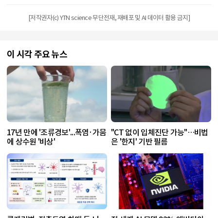
[저작권자(c) YTN science 무단전재, 재배포 및 AI 데이터 활용 금지]
이 시각 주요 뉴스
17년 만에 '조류경보'...폭염·가뭄
"CT 없이 입체진단 가능"…비법
에 상수원 '비상'
은 '한지' 기반 필름