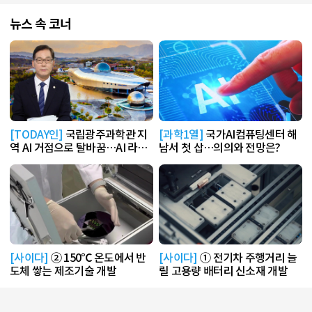
뉴스 속 코너
[TODAY인]
국립광주과학관 지
[과학1열]
국가AI컴퓨팅센터 해
역 AI 거점으로 탈바꿈…AI 라운
남서 첫 삽…의의와 전망은?
지 운영
[사이다]
② 150℃ 온도에서 반
[사이다]
① 전기차 주행거리 늘
도체 쌓는 제조기술 개발
릴 고용량 배터리 신소재 개발