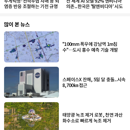
루게릭병·전측두엽 치매 등 뇌
전 세계 AI 모델 92% 엔비디아
염증 반응 조절하는 기전 규명
의존...한국은 '탈엔비디아' 시도
많이 본 뉴스
"100mm 폭우에 강남역 1m침
수"…도시 홍수 예측 기술 개발
스페이스X 잔해, 5일 달 충돌...시속
8,700㎞ 접근
태양광 녹조 제거 로봇, 천연 과산
화수소로 빠르게 녹조 제거