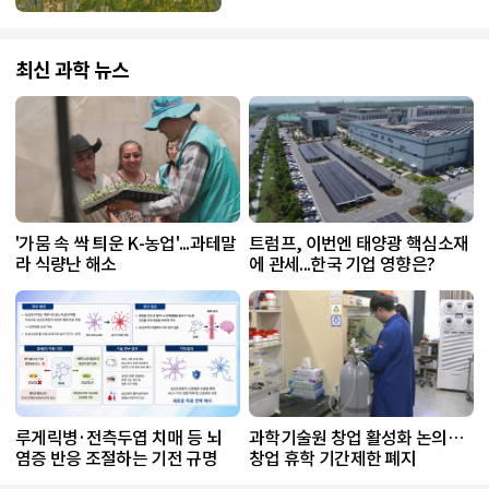
최신 과학 뉴스
'가뭄 속 싹 틔운 K-농업'...과테말
트럼프, 이번엔 태양광 핵심소재
라 식량난 해소
에 관세...한국 기업 영향은?
루게릭병·전측두엽 치매 등 뇌
과학기술원 창업 활성화 논의…
염증 반응 조절하는 기전 규명
창업 휴학 기간제한 폐지