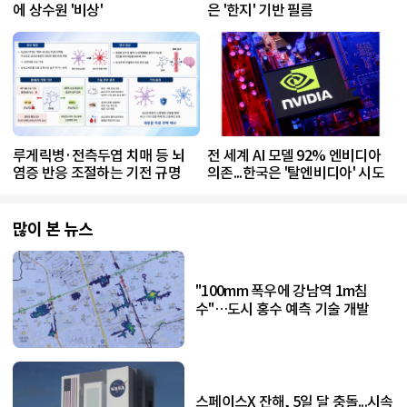
에 상수원 '비상'
은 '한지' 기반 필름
루게릭병·전측두엽 치매 등 뇌
전 세계 AI 모델 92% 엔비디아
염증 반응 조절하는 기전 규명
의존...한국은 '탈엔비디아' 시도
많이 본 뉴스
"100mm 폭우에 강남역 1m침
수"…도시 홍수 예측 기술 개발
스페이스X 잔해, 5일 달 충돌...시속