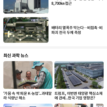
8,700㎞ 접근
배터리 열폭주 막는다…비접촉·비
파괴 전극 두께 측정
최신 과학 뉴스
'가뭄 속 싹 틔운 K-농업'...과테말
트럼프, 이번엔 태양광 핵심소재
라 식량난 해소
에 관세...한국 기업 영향은?