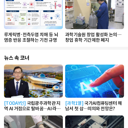
루게릭병·전측두엽 치매 등 뇌
과학기술원 창업 활성화 논의…
염증 반응 조절하는 기전 규명
창업 휴학 기간제한 폐지
뉴스 속 코너
[TODAY인]
국립광주과학관 지
[과학1열]
국가AI컴퓨팅센터 해
역 AI 거점으로 탈바꿈…AI 라운
남서 첫 삽…의의와 전망은?
지 운영