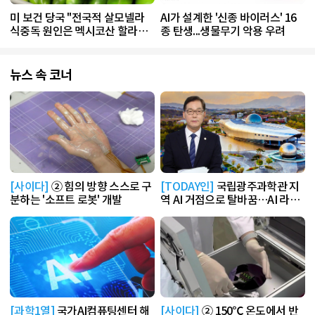
미 보건 당국 "전국적 살모넬라
AI가 설계한 '신종 바이러스' 16
식중독 원인은 멕시코산 할라피
종 탄생...생물무기 악용 우려
뇨"
뉴스 속 코너
[사이다]
② 힘의 방향 스스로 구
[TODAY인]
국립광주과학관 지
분하는 '소프트 로봇' 개발
역 AI 거점으로 탈바꿈…AI 라운
지 운영
[과학1열]
국가AI컴퓨팅센터 해
[사이다]
② 150℃ 온도에서 반