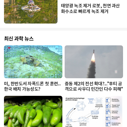
태양광 녹조 제거 로봇, 천연 과산
화수소로 빠르게 녹조 제거
최신 과학 뉴스
미, 한반도서 자폭드론 첫 훈련...
중동 제2의 전선 확대?..."후티 공
한국 배치 가능성도?
격으로 사우디 민간인 다수 피해"