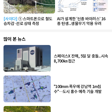
[사이다]
① 스마트폰으로 철도
AI가 설계한 '신종 바이러스' 16
승차감·선로 상태 측정
종 탄생...생물무기 악용 우려
많이 본 뉴스
스페이스X 잔해, 5일 달 충돌...시속
8,700㎞ 접근
"100mm 폭우에 강남역 1m침
수"…도시 홍수 예측 기술 개발