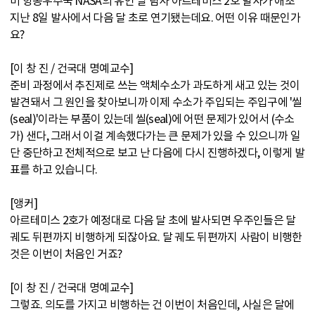
미 항공우주국 NASA의 유인 달 탐사 아르테미스 2호 발사가 애초
지난 8일 발사에서 다음 달 초로 연기됐는데요. 어떤 이유 때문인가
요?
[이 창 진 / 건국대 명예교수]
준비 과정에서 추진제로 쓰는 액체수소가 과도하게 새고 있는 것이
발견돼서 그 원인을 찾아보니까 이제 수소가 주입되는 주입구에 '씰
(seal)'이라는 부품이 있는데 씰(seal)에 어떤 문제가 있어서 (수소
가) 샌다, 그래서 이걸 계속했다가는 큰 문제가 있을 수 있으니까 일
단 중단하고 전체적으로 보고 난 다음에 다시 진행하겠다, 이렇게 발
표를 하고 있습니다.
[앵커]
아르테미스 2호가 예정대로 다음 달 초에 발사되면 우주인들은 달
궤도 뒤편까지 비행하게 되잖아요. 달 궤도 뒤편까지 사람이 비행한
것은 이번이 처음인 거죠?
[이 창 진 / 건국대 명예교수]
그렇죠. 의도를 가지고 비행하는 건 이번이 처음인데, 사실은 달에