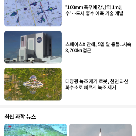
"100mm 폭우에 강남역 1m침
수"…도시 홍수 예측 기술 개발
스페이스X 잔해, 5일 달 충돌...시속
8,700㎞ 접근
태양광 녹조 제거 로봇, 천연 과산
화수소로 빠르게 녹조 제거
최신 과학 뉴스