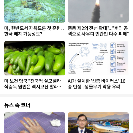
미, 한반도서 자폭드론 첫 훈련...
중동 제2의 전선 확대?..."후티 공
한국 배치 가능성도?
격으로 사우디 민간인 다수 피해"
미 보건 당국 "전국적 살모넬라
AI가 설계한 '신종 바이러스' 16
식중독 원인은 멕시코산 할라피
종 탄생...생물무기 악용 우려
뇨"
뉴스 속 코너