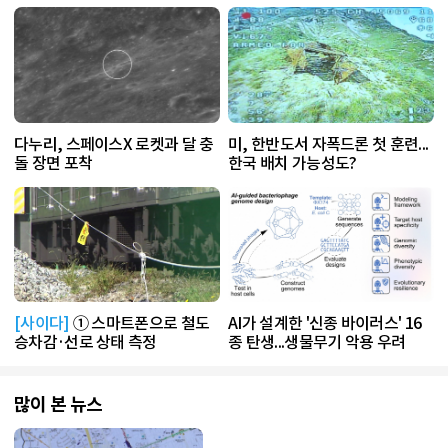
다누리, 스페이스X 로켓과 달 충
미, 한반도서 자폭드론 첫 훈련...
돌 장면 포착
한국 배치 가능성도?
[사이다]
① 스마트폰으로 철도
AI가 설계한 '신종 바이러스' 16
승차감·선로 상태 측정
종 탄생...생물무기 악용 우려
많이 본 뉴스