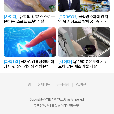
[사이다]
② 힘의 방향 스스로 구
[TODAY인]
국립광주과학관 지
분하는 '소프트 로봇' 개발
역 AI 거점으로 탈바꿈…AI 라운
지 운영
[과학1열]
국가AI컴퓨팅센터 해
[사이다]
② 150℃ 온도에서 반
남서 첫 삽…의의와 전망은?
도체 쌓는 제조기술 개발
홈
전체메뉴
공지사항
PC버전
Copyright Ⓒ YTN 사이언스. All rights reserved.
무단 전재, 재배포 및 AI 데이터 활용 금지