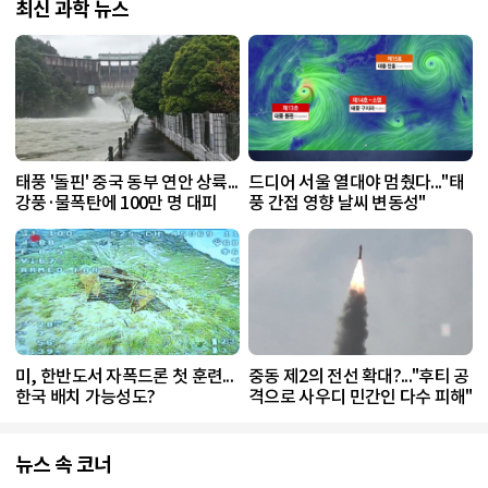
최신 과학 뉴스
태풍 '돌핀' 중국 동부 연안 상륙...
드디어 서울 열대야 멈췄다..."태
강풍·물폭탄에 100만 명 대피
풍 간접 영향 날씨 변동성"
미, 한반도서 자폭드론 첫 훈련...
중동 제2의 전선 확대?..."후티 공
한국 배치 가능성도?
격으로 사우디 민간인 다수 피해"
뉴스 속 코너