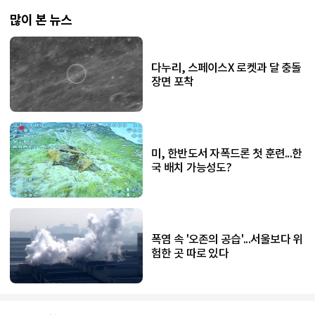
많이 본 뉴스
다누리, 스페이스X 로켓과 달 충돌
장면 포착
미, 한반도서 자폭드론 첫 훈련...한
국 배치 가능성도?
폭염 속 '오존의 공습'...서울보다 위
험한 곳 따로 있다