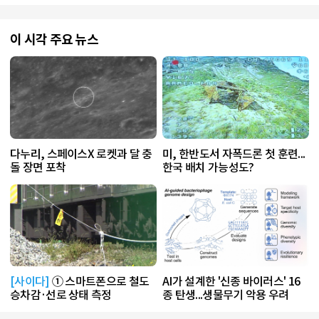
이 시각 주요 뉴스
다누리, 스페이스X 로켓과 달 충
미, 한반도서 자폭드론 첫 훈련...
돌 장면 포착
한국 배치 가능성도?
[사이다]
① 스마트폰으로 철도
AI가 설계한 '신종 바이러스' 16
승차감·선로 상태 측정
종 탄생...생물무기 악용 우려