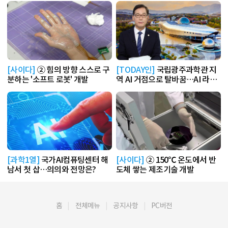
[사이다]
② 힘의 방향 스스로 구
[TODAY인]
국립광주과학관 지
분하는 '소프트 로봇' 개발
역 AI 거점으로 탈바꿈…AI 라운
지 운영
[과학1열]
국가AI컴퓨팅센터 해
[사이다]
② 150℃ 온도에서 반
남서 첫 삽…의의와 전망은?
도체 쌓는 제조기술 개발
홈
전체메뉴
공지사항
PC버전