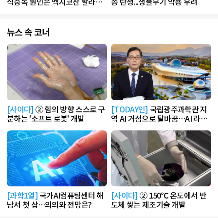
식중독 원인은 멕시코산 할라피
종 탄생...생물무기 악용 우려
뇨"
뉴스 속 코너
[사이다]
② 힘의 방향 스스로 구
[TODAY인]
국립광주과학관 지
분하는 '소프트 로봇' 개발
역 AI 거점으로 탈바꿈…AI 라운
지 운영
[과학1열]
국가AI컴퓨팅센터 해
[사이다]
② 150℃ 온도에서 반
남서 첫 삽…의의와 전망은?
도체 쌓는 제조기술 개발