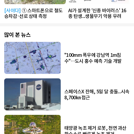
[사이다]
① 스마트폰으로 철도
AI가 설계한 '신종 바이러스' 16
승차감·선로 상태 측정
종 탄생...생물무기 악용 우려
많이 본 뉴스
"100mm 폭우에 강남역 1m침
수"…도시 홍수 예측 기술 개발
스페이스X 잔해, 5일 달 충돌...시속
8,700㎞ 접근
태양광 녹조 제거 로봇, 천연 과산