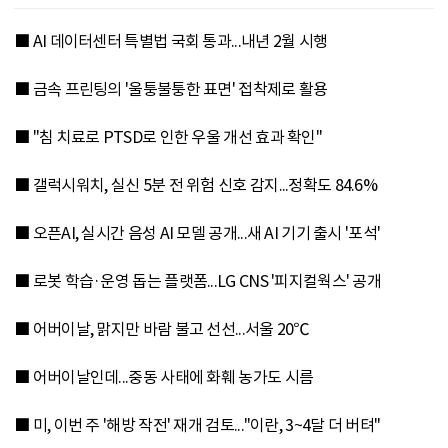
■ AI 데이터센터 특별법 국회 통과...내년 2월 시행
■ 금속 프린팅의 '울퉁불퉁한 표면' 접착제로 활용
■ "침 치료로 PTSD로 인한 우울 개선 효과 확인"
■ 갤럭시워치, 실신 5분 전 위험 신호 감지...정확도 84.6%
■ 오픈AI, 실시간 음성 AI 모델 공개...새 AI 기기 출시 '포석'
■ 로봇 학습·운영 돕는 플랫폼...LG CNS '피지컬웍스' 공개
■ 어버이날, 맑지만 바람 불고 선선...서울 20℃
■ 어버이날인데...중동 사태에 화훼 농가도 시름
■ 미, 이번 주 '해방 작전' 재개 검토..."이란, 3~4달 더 버텨"