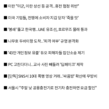
■ 이란 "미군, 이란 상선 등 공격...휴전 협정 위반"
■ 미국 기업들, 전쟁에 소비자 지갑 닫자 '죽을 맛'
■ '봉쇄' 뚫고 한국행...UAE 유조선, 호르무즈 몰래 통과
■ 나무호 두바이항 도착...'피격 여부' 규명 본격화
■ '43만 개인정보 유출' 듀오 피해자들 집단소송 제기
■ PC 고친다더니...교사 사진 빼돌려 '딥페이크' 제작
■ [단독] SNS서 10대 폭행 영상 거래...'싸움방' 확산에 무방비
■ 서울시 "주말 낮 공용충전기로 전기차 충전하면 요금 할인"