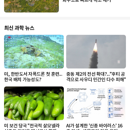
화수소로 빠르게 녹조 제거
최신 과학 뉴스
미, 한반도서 자폭드론 첫 훈련...
중동 제2의 전선 확대?..."후티 공
한국 배치 가능성도?
격으로 사우디 민간인 다수 피해"
미 보건 당국 "전국적 살모넬라
AI가 설계한 '신종 바이러스' 16