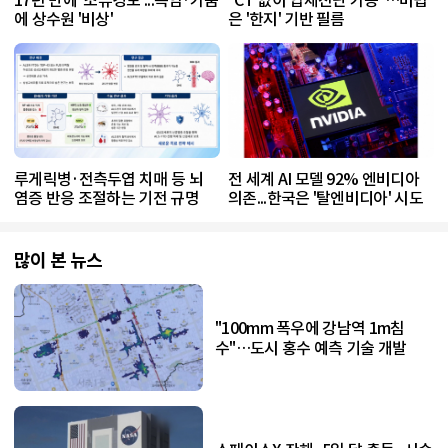
에 상수원 '비상'
은 '한지' 기반 필름
루게릭병·전측두엽 치매 등 뇌
전 세계 AI 모델 92% 엔비디아
염증 반응 조절하는 기전 규명
의존...한국은 '탈엔비디아' 시도
많이 본 뉴스
"100mm 폭우에 강남역 1m침
수"…도시 홍수 예측 기술 개발