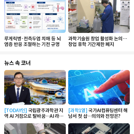
루게릭병·전측두엽 치매 등 뇌
과학기술원 창업 활성화 논의…
염증 반응 조절하는 기전 규명
창업 휴학 기간제한 폐지
뉴스 속 코너
[TODAY인]
국립광주과학관 지
[과학1열]
국가AI컴퓨팅센터 해
역 AI 거점으로 탈바꿈…AI 라운
남서 첫 삽…의의와 전망은?
지 운영