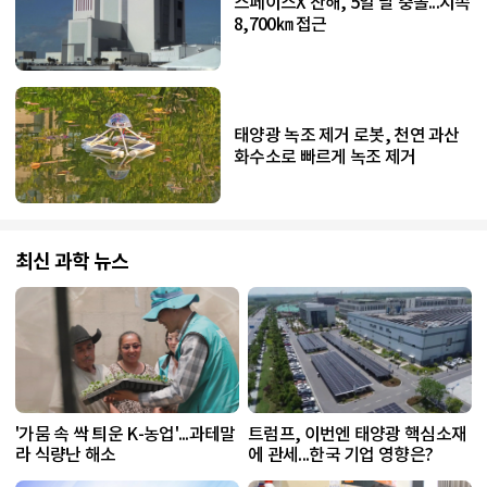
스페이스X 잔해, 5일 달 충돌...시속
8,700㎞ 접근
태양광 녹조 제거 로봇, 천연 과산
화수소로 빠르게 녹조 제거
최신 과학 뉴스
'가뭄 속 싹 틔운 K-농업'...과테말
트럼프, 이번엔 태양광 핵심소재
라 식량난 해소
에 관세...한국 기업 영향은?