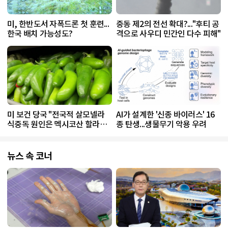
미, 한반도서 자폭드론 첫 훈련...
중동 제2의 전선 확대?..."후티 공
한국 배치 가능성도?
격으로 사우디 민간인 다수 피해"
미 보건 당국 "전국적 살모넬라
AI가 설계한 '신종 바이러스' 16
식중독 원인은 멕시코산 할라피
종 탄생...생물무기 악용 우려
뇨"
뉴스 속 코너