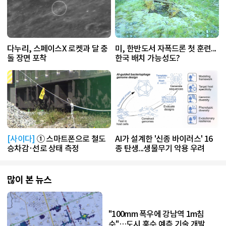
다누리, 스페이스X 로켓과 달 충
미, 한반도서 자폭드론 첫 훈련...
돌 장면 포착
한국 배치 가능성도?
[사이다]
① 스마트폰으로 철도
AI가 설계한 '신종 바이러스' 16
승차감·선로 상태 측정
종 탄생...생물무기 악용 우려
많이 본 뉴스
"100mm 폭우에 강남역 1m침
수"…도시 홍수 예측 기술 개발