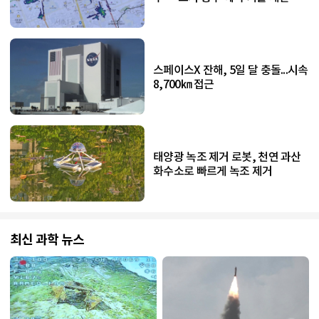
스페이스X 잔해, 5일 달 충돌...시속
8,700㎞ 접근
태양광 녹조 제거 로봇, 천연 과산
화수소로 빠르게 녹조 제거
최신 과학 뉴스