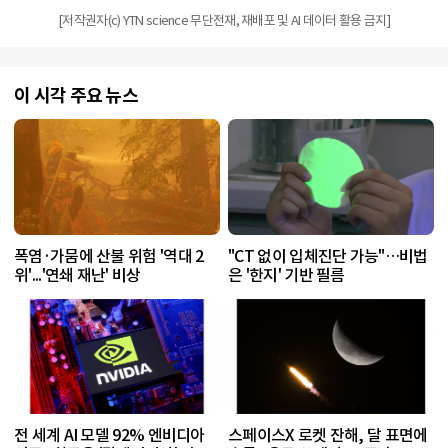
[저작권자(c) YTN science 무단전재, 재배포 및 AI 데이터 활용 금지]
이 시각 주요 뉴스
폭염·가뭄에 산불 위험 '역대 2
"CT 없이 입체진단 가능"…비법
위'...'연쇄 재난' 비상
은 '한지' 기반 필름
전 세계 AI 모델 92% 엔비디아
스페이스X 로켓 잔해, 달 표면에