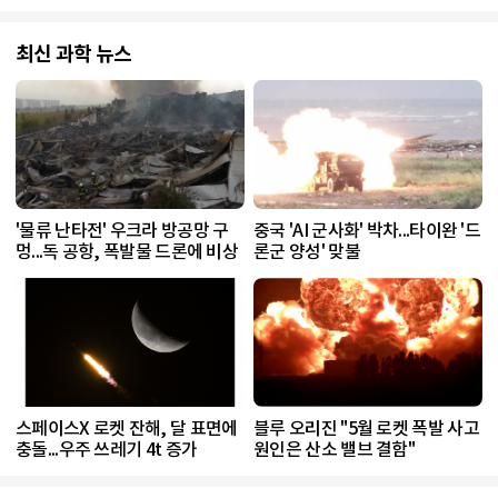
최신 과학 뉴스
'물류 난타전' 우크라 방공망 구
중국 'AI 군사화' 박차...타이완 '드
멍...독 공항, 폭발물 드론에 비상
론군 양성' 맞불
스페이스X 로켓 잔해, 달 표면에
블루 오리진 "5월 로켓 폭발 사고
충돌...우주 쓰레기 4t 증가
원인은 산소 밸브 결함"