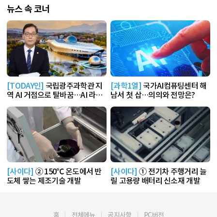
뉴스 속 코너
[TODAY인]
국립광주과학관 지
[과학1열]
국가AI컴퓨팅센터 해
역 AI 거점으로 탈바꿈…AI 라운
남서 첫 삽…의의와 전망은?
지 운영
[사이다]
② 150℃ 온도에서 반
[사이다]
① 전기차 주행거리 늘
도체 쌓는 제조기술 개발
릴 고용량 배터리 신소재 개발
홈
전체메뉴
공지사항
PC버전