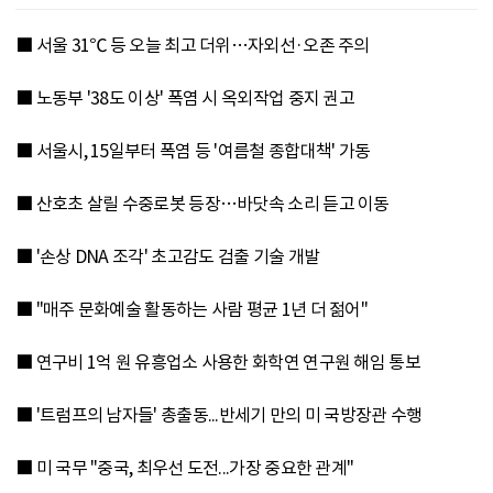
■ 서울 31℃ 등 오늘 최고 더위…자외선·오존 주의
■ 노동부 '38도 이상' 폭염 시 옥외작업 중지 권고
■ 서울시, 15일부터 폭염 등 '여름철 종합대책' 가동
■ 산호초 살릴 수중로봇 등장…바닷속 소리 듣고 이동
■ '손상 DNA 조각' 초고감도 검출 기술 개발
■ "매주 문화예술 활동하는 사람 평균 1년 더 젊어"
■ 연구비 1억 원 유흥업소 사용한 화학연 연구원 해임 통보
■ '트럼프의 남자들' 총출동...반세기 만의 미 국방장관 수행
■ 미 국무 "중국, 최우선 도전...가장 중요한 관계"