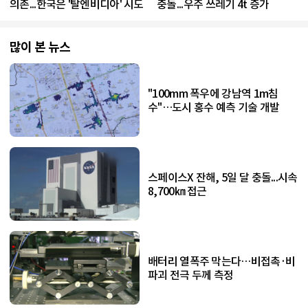
의존...한국은 '탈엔비디아' 시도
충돌...우주 쓰레기 4t 증가
많이 본 뉴스
"100mm 폭우에 강남역 1m침
수"…도시 홍수 예측 기술 개발
스페이스X 잔해, 5일 달 충돌...시속
8,700㎞ 접근
배터리 열폭주 막는다…비접촉·비
파괴 전극 두께 측정