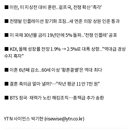
■ 이란, 미 지상전 대비 훈련...걸프국, 전쟁 확산 '촉각'
■ 전쟁발 인플레이션 장기화 조짐...새 연준 의장 상원 인준 통과
■ 미 국채 30년물 금리 19년만에 5% 돌파...'전쟁 인플레' 공포
■ KDI, 올해 성장률 전망 1.9% → 2.5%로 대폭 상향..."역대급 경상
수지 흑자"
■ 이혼 6년째 감소...60세 이상 '황혼결별'은 역대 최다
■ 결혼 축의금 얼마 낼까?…"작년 평균 11만 7천 원"
■ BTS 정국·재력가 노린 해킹조직…총책급 추가 송환
YTN 사이언스 박기현 (risewise@ytn.co.kr)