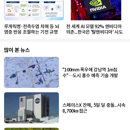
루게릭병·전측두엽 치매 등 뇌
전 세계 AI 모델 92% 엔비디아
염증 반응 조절하는 기전 규명
의존...한국은 '탈엔비디아' 시도
많이 본 뉴스
"100mm 폭우에 강남역 1m침
수"…도시 홍수 예측 기술 개발
스페이스X 잔해, 5일 달 충돌...시속
8,700㎞ 접근