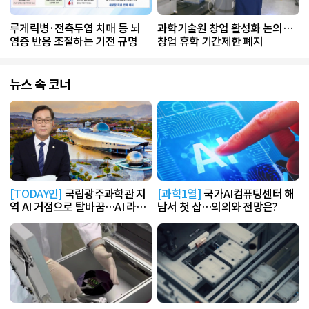
루게릭병·전측두엽 치매 등 뇌
과학기술원 창업 활성화 논의…
염증 반응 조절하는 기전 규명
창업 휴학 기간제한 폐지
뉴스 속 코너
[TODAY인]
국립광주과학관 지
[과학1열]
국가AI컴퓨팅센터 해
역 AI 거점으로 탈바꿈…AI 라운
남서 첫 삽…의의와 전망은?
지 운영