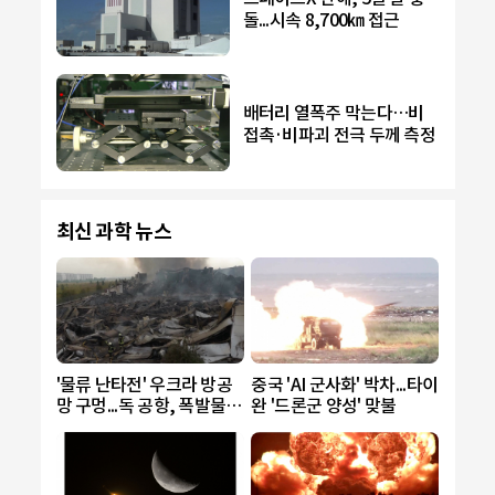
돌...시속 8,700㎞ 접근
배터리 열폭주 막는다…비
접촉·비파괴 전극 두께 측정
최신 과학 뉴스
'물류 난타전' 우크라 방공
중국 'AI 군사화' 박차...타이
망 구멍...독 공항, 폭발물
완 '드론군 양성' 맞불
드론에 비상