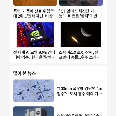
폭염·가뭄에 산불 위험 '역
"CT 없이 입체진단 가
대 2위'...'연쇄 재난' 비상
능"…비법은 '한지' 기반 필
름
전 세계 AI 모델 92% 엔비
스페이스X 로켓 잔해, 달
디아 의존...한국은 '탈엔비
표면에 충돌...우주 쓰레기
디아' 시도
4t 증가
많이 본 뉴스
"100mm 폭우에 강남역 1m
침수"…도시 홍수 예측 기술
개발
스페이스X 잔해, 5일 달 충