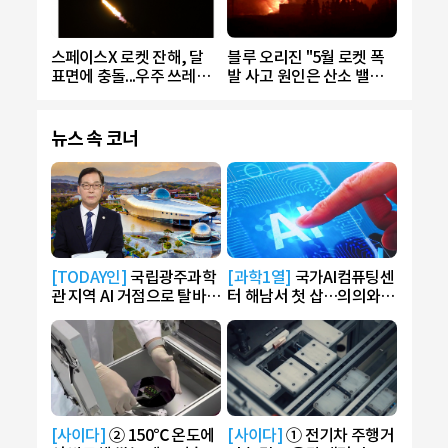
스페이스X 로켓 잔해, 달
블루 오리진 "5월 로켓 폭
표면에 충돌...우주 쓰레기
발 사고 원인은 산소 밸브
4t 증가
결함"
뉴스 속 코너
[TODAY인]
국립광주과학
[과학1열]
국가AI컴퓨팅센
관 지역 AI 거점으로 탈바
터 해남서 첫 삽…의의와
꿈…AI 라운지 운영
전망은?
[사이다]
② 150℃ 온도에
[사이다]
① 전기차 주행거