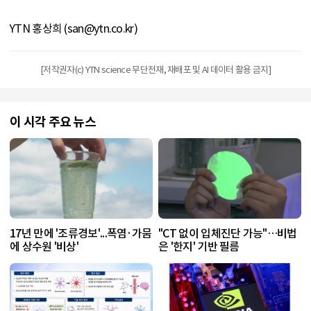
YTN 홍상희 (san@ytn.co.kr)
[저작권자(c) YTN science 무단전재, 재배포 및 AI 데이터 활용 금지]
이 시각 주요 뉴스
17년 만에 '조류경보'...폭염·가뭄
"CT 없이 입체진단 가능"…비법
에 상수원 '비상'
은 '한지' 기반 필름