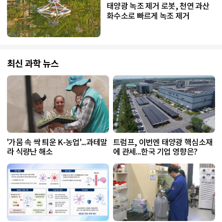
태양광 녹조 제거 로봇, 천연 과산
화수소로 빠르게 녹조 제거
최신 과학 뉴스
'가뭄 속 싹 틔운 K-농업'...과테말
트럼프, 이번엔 태양광 핵심소재
라 식량난 해소
에 관세...한국 기업 영향은?