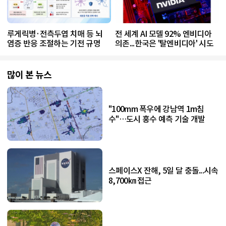
루게릭병·전측두엽 치매 등 뇌
전 세계 AI 모델 92% 엔비디아
염증 반응 조절하는 기전 규명
의존...한국은 '탈엔비디아' 시도
많이 본 뉴스
"100mm 폭우에 강남역 1m침
수"…도시 홍수 예측 기술 개발
스페이스X 잔해, 5일 달 충돌...시속
8,700㎞ 접근