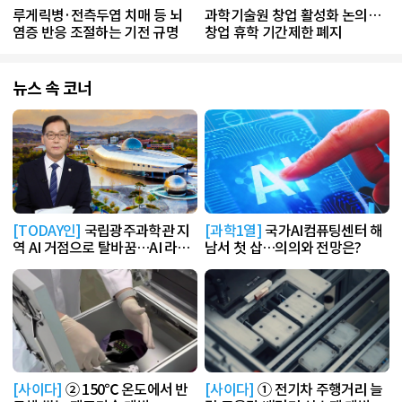
루게릭병·전측두엽 치매 등 뇌
과학기술원 창업 활성화 논의…
염증 반응 조절하는 기전 규명
창업 휴학 기간제한 폐지
뉴스 속 코너
[TODAY인]
국립광주과학관 지
[과학1열]
국가AI컴퓨팅센터 해
역 AI 거점으로 탈바꿈…AI 라운
남서 첫 삽…의의와 전망은?
지 운영
[사이다]
② 150℃ 온도에서 반
[사이다]
① 전기차 주행거리 늘