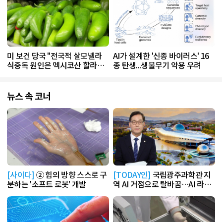
미 보건 당국 "전국적 살모넬라
AI가 설계한 '신종 바이러스' 16
식중독 원인은 멕시코산 할라피
종 탄생...생물무기 악용 우려
뇨"
뉴스 속 코너
[사이다]
② 힘의 방향 스스로 구
[TODAY인]
국립광주과학관 지
분하는 '소프트 로봇' 개발
역 AI 거점으로 탈바꿈…AI 라운
지 운영