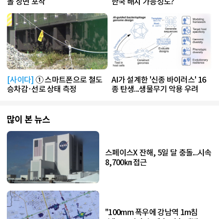
돌 장면 포착
한국 배치 가능성도?
[사이다]
① 스마트폰으로 철도
AI가 설계한 '신종 바이러스' 16
승차감·선로 상태 측정
종 탄생...생물무기 악용 우려
많이 본 뉴스
스페이스X 잔해, 5일 달 충돌...시속
8,700㎞ 접근
"100mm 폭우에 강남역 1m침