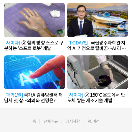
[사이다]
② 힘의 방향 스스로 구
[TODAY인]
국립광주과학관 지
분하는 '소프트 로봇' 개발
역 AI 거점으로 탈바꿈…AI 라운
지 운영
[과학1열]
국가AI컴퓨팅센터 해
[사이다]
② 150℃ 온도에서 반
남서 첫 삽…의의와 전망은?
도체 쌓는 제조기술 개발
홈
전체메뉴
공지사항
PC버전