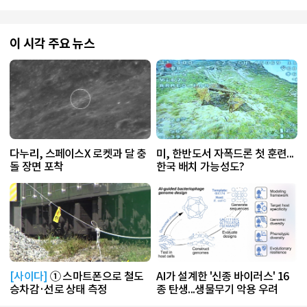
이 시각 주요 뉴스
다누리, 스페이스X 로켓과 달 충
미, 한반도서 자폭드론 첫 훈련...
돌 장면 포착
한국 배치 가능성도?
[사이다]
① 스마트폰으로 철도
AI가 설계한 '신종 바이러스' 16
승차감·선로 상태 측정
종 탄생...생물무기 악용 우려