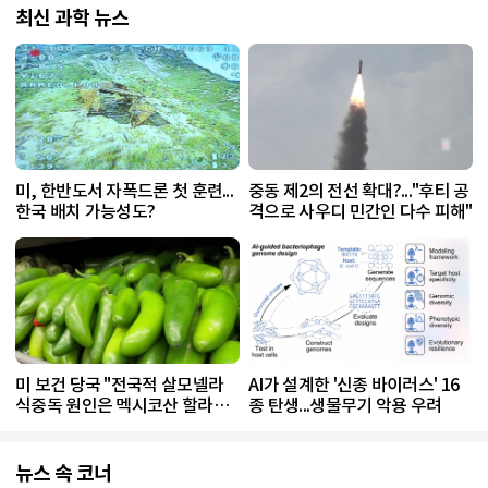
최신 과학 뉴스
미, 한반도서 자폭드론 첫 훈련...
중동 제2의 전선 확대?..."후티 공
한국 배치 가능성도?
격으로 사우디 민간인 다수 피해"
미 보건 당국 "전국적 살모넬라
AI가 설계한 '신종 바이러스' 16
식중독 원인은 멕시코산 할라피
종 탄생...생물무기 악용 우려
뇨"
뉴스 속 코너