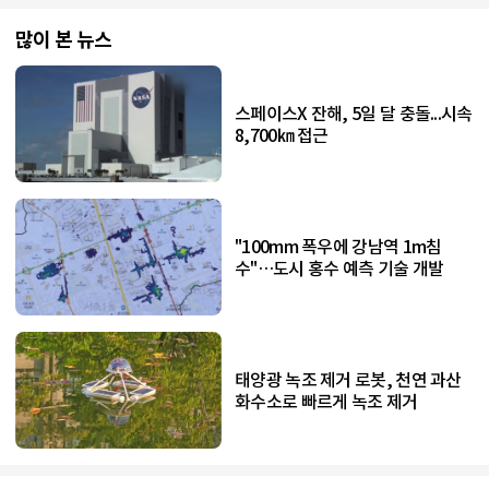
많이 본 뉴스
스페이스X 잔해, 5일 달 충돌...시속
8,700㎞ 접근
"100mm 폭우에 강남역 1m침
수"…도시 홍수 예측 기술 개발
태양광 녹조 제거 로봇, 천연 과산
화수소로 빠르게 녹조 제거