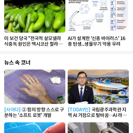
미 보건 당국 "전국적 살모넬라
AI가 설계한 '신종 바이러스' 16
식중독 원인은 멕시코산 할라피
종 탄생...생물무기 악용 우려
뇨"
뉴스 속 코너
[사이다]
② 힘의 방향 스스로 구
[TODAY인]
국립광주과학관 지
분하는 '소프트 로봇' 개발
역 AI 거점으로 탈바꿈…AI 라운
지 운영