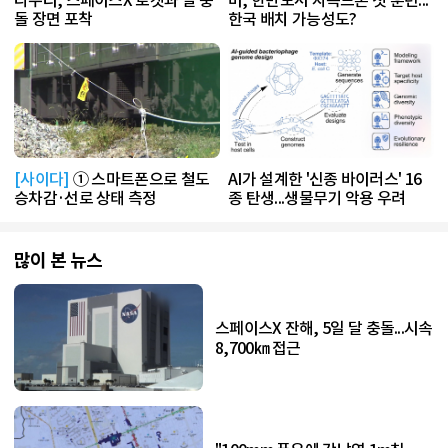
돌 장면 포착
한국 배치 가능성도?
[사이다]
① 스마트폰으로 철도
AI가 설계한 '신종 바이러스' 16
승차감·선로 상태 측정
종 탄생...생물무기 악용 우려
많이 본 뉴스
스페이스X 잔해, 5일 달 충돌...시속
8,700㎞ 접근