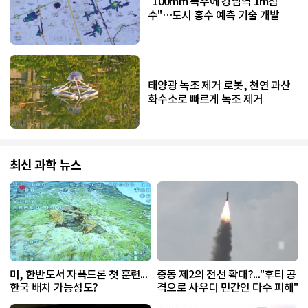
"100mm 폭우에 강남역 1m침
수"…도시 홍수 예측 기술 개발
태양광 녹조 제거 로봇, 천연 과산
화수소로 빠르게 녹조 제거
최신 과학 뉴스
미, 한반도서 자폭드론 첫 훈련...
중동 제2의 전선 확대?..."후티 공
한국 배치 가능성도?
격으로 사우디 민간인 다수 피해"