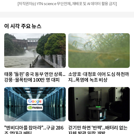
[저작권자(c) YTN science 무단전재, 재배포 및 AI 데이터 활용 금지]
이 시각 주요 뉴스
태풍 '돌핀' 중국 동부 연안 상륙...
소양호·대청호 이어 도심 하천까
강풍·물폭탄에 100만 명 대피
지...폭염에 녹조 비상
"엔비디아를 잡아라"...구글 286
걷기만 하면 '반짝'...배터리 없는
조 역대급 베팅
자체 발광 밑창 개발