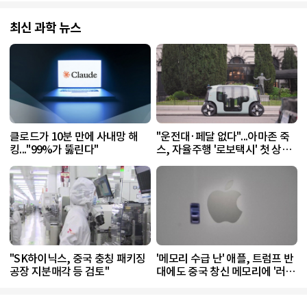
최신 과학 뉴스
클로드가 10분 만에 사내망 해
"운전대·페달 없다"...아마존 죽
킹..."99%가 뚫린다"
스, 자율주행 '로보택시' 첫 상용
화 승인
"SK하이닉스, 중국 충칭 패키징
'메모리 수급 난' 애플, 트럼프 반
공장 지분매각 등 검토"
대에도 중국 창신 메모리에 '러브
콜'