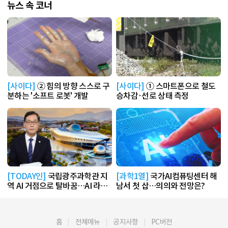
뉴스 속 코너
[사이다]
② 힘의 방향 스스로 구
[사이다]
① 스마트폰으로 철도
분하는 '소프트 로봇' 개발
승차감·선로 상태 측정
[TODAY인]
국립광주과학관 지
[과학1열]
국가AI컴퓨팅센터 해
역 AI 거점으로 탈바꿈…AI 라운
남서 첫 삽…의의와 전망은?
지 운영
홈
전체메뉴
공지사항
PC버전