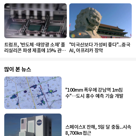
트럼프, '반도체·태양광 소재' 폴
"미국산보다 가성비 좋다"...중국
리실리콘 파생 제품에 15% 관
AI, 아프리카 장악
세...한국 기업도 영향
많이 본 뉴스
"100mm 폭우에 강남역 1m침
수"…도시 홍수 예측 기술 개발
스페이스X 잔해, 5일 달 충돌...시속
8,700㎞ 접근