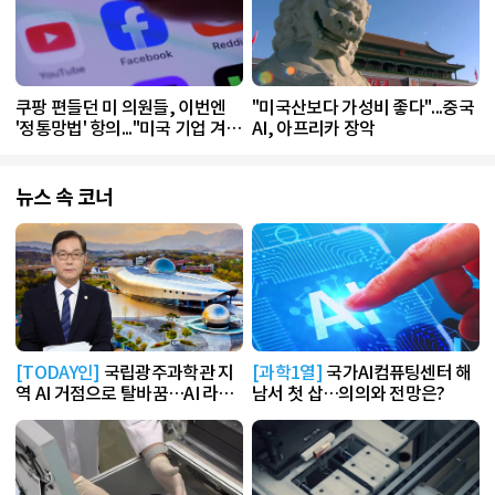
쿠팡 편들던 미 의원들, 이번엔
"미국산보다 가성비 좋다"...중국
'정통망법' 항의..."미국 기업 겨
AI, 아프리카 장악
냥"
뉴스 속 코너
[TODAY인]
국립광주과학관 지
[과학1열]
국가AI컴퓨팅센터 해
역 AI 거점으로 탈바꿈…AI 라운
남서 첫 삽…의의와 전망은?
지 운영