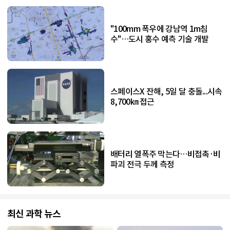
"100mm 폭우에 강남역 1m침
수"…도시 홍수 예측 기술 개발
스페이스X 잔해, 5일 달 충돌...시속
8,700㎞ 접근
배터리 열폭주 막는다…비접촉·비
파괴 전극 두께 측정
최신 과학 뉴스