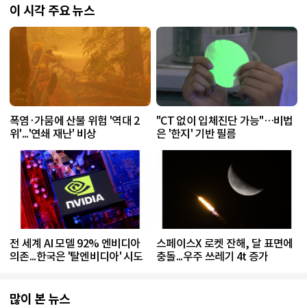
이 시각 주요 뉴스
폭염·가뭄에 산불 위험 '역대 2
"CT 없이 입체진단 가능"…비법
위'...'연쇄 재난' 비상
은 '한지' 기반 필름
전 세계 AI 모델 92% 엔비디아
스페이스X 로켓 잔해, 달 표면에
의존...한국은 '탈엔비디아' 시도
충돌...우주 쓰레기 4t 증가
많이 본 뉴스