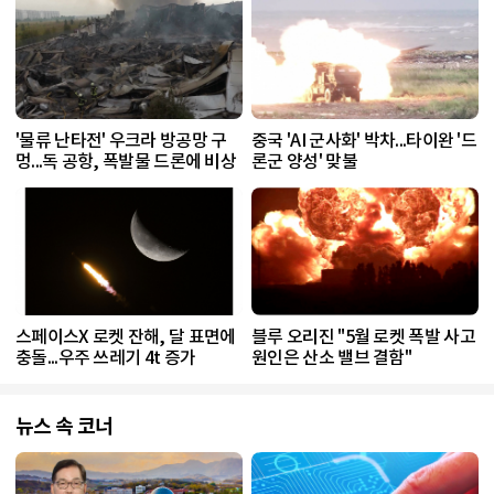
'물류 난타전' 우크라 방공망 구
중국 'AI 군사화' 박차...타이완 '드
멍...독 공항, 폭발물 드론에 비상
론군 양성' 맞불
스페이스X 로켓 잔해, 달 표면에
블루 오리진 "5월 로켓 폭발 사고
충돌...우주 쓰레기 4t 증가
원인은 산소 밸브 결함"
뉴스 속 코너