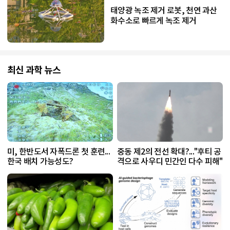
태양광 녹조 제거 로봇, 천연 과산
화수소로 빠르게 녹조 제거
최신 과학 뉴스
미, 한반도서 자폭드론 첫 훈련...
중동 제2의 전선 확대?..."후티 공
한국 배치 가능성도?
격으로 사우디 민간인 다수 피해"