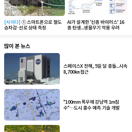
[사이다]
① 스마트폰으로 철도
AI가 설계한 '신종 바이러스' 16
승차감·선로 상태 측정
종 탄생...생물무기 악용 우려
많이 본 뉴스
스페이스X 잔해, 5일 달 충돌...시속
8,700㎞ 접근
"100mm 폭우에 강남역 1m침
수"…도시 홍수 예측 기술 개발