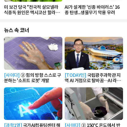
미 보건 당국 "전국적 살모넬라
AI가 설계한 '신종 바이러스' 16
식중독 원인은 멕시코산 할라피
종 탄생...생물무기 악용 우려
뇨"
뉴스 속 코너
[사이다]
② 힘의 방향 스스로 구
[TODAY인]
국립광주과학관 지
분하는 '소프트 로봇' 개발
역 AI 거점으로 탈바꿈…AI 라운
지 운영
[과학1열]
국가AI컴퓨팅센터 해
[사이다]
② 150℃ 온도에서 반