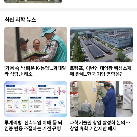
최신 과학 뉴스
'가뭄 속 싹 틔운 K-농업'...과테말
트럼프, 이번엔 태양광 핵심소재
라 식량난 해소
에 관세...한국 기업 영향은?
루게릭병·전측두엽 치매 등 뇌
과학기술원 창업 활성화 논의…
염증 반응 조절하는 기전 규명
창업 휴학 기간제한 폐지