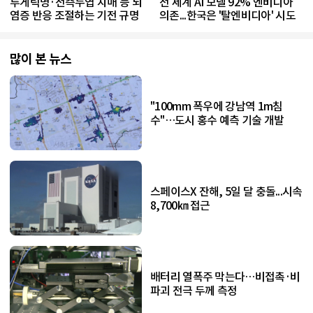
루게릭병·전측두엽 치매 등 뇌
전 세계 AI 모델 92% 엔비디아
염증 반응 조절하는 기전 규명
의존...한국은 '탈엔비디아' 시도
많이 본 뉴스
"100mm 폭우에 강남역 1m침
수"…도시 홍수 예측 기술 개발
스페이스X 잔해, 5일 달 충돌...시속
8,700㎞ 접근
배터리 열폭주 막는다…비접촉·비
파괴 전극 두께 측정