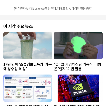
[저작권자(c) YTN science 무단전재, 재배포 및 AI 데이터 활용 금지]
이 시각 주요 뉴스
17년 만에 '조류경보'...폭염·가뭄
"CT 없이 입체진단 가능"…비법
에 상수원 '비상'
은 '한지' 기반 필름