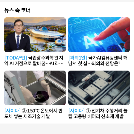
뉴스 속 코너
[TODAY인]
국립광주과학관 지
[과학1열]
국가AI컴퓨팅센터 해
역 AI 거점으로 탈바꿈…AI 라운
남서 첫 삽…의의와 전망은?
지 운영
[사이다]
② 150℃ 온도에서 반
[사이다]
① 전기차 주행거리 늘
도체 쌓는 제조기술 개발
릴 고용량 배터리 신소재 개발