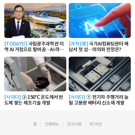
[TODAY인]
국립광주과학관 지
[과학1열]
국가AI컴퓨팅센터 해
역 AI 거점으로 탈바꿈…AI 라운
남서 첫 삽…의의와 전망은?
지 운영
[사이다]
② 150℃ 온도에서 반
[사이다]
① 전기차 주행거리 늘
도체 쌓는 제조기술 개발
릴 고용량 배터리 신소재 개발
홈
전체메뉴
공지사항
PC버전