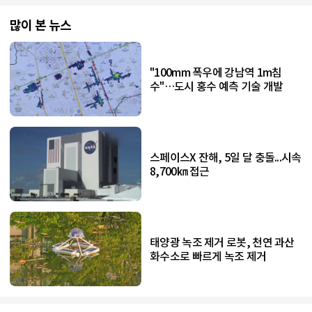
많이 본 뉴스
"100mm 폭우에 강남역 1m침
수"…도시 홍수 예측 기술 개발
스페이스X 잔해, 5일 달 충돌...시속
8,700㎞ 접근
태양광 녹조 제거 로봇, 천연 과산
화수소로 빠르게 녹조 제거