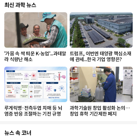
최신 과학 뉴스
'가뭄 속 싹 틔운 K-농업'...과테말
트럼프, 이번엔 태양광 핵심소재
라 식량난 해소
에 관세...한국 기업 영향은?
루게릭병·전측두엽 치매 등 뇌
과학기술원 창업 활성화 논의…
염증 반응 조절하는 기전 규명
창업 휴학 기간제한 폐지
뉴스 속 코너