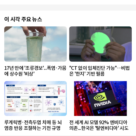
이 시각 주요 뉴스
17년 만에 '조류경보'...폭염·가뭄
"CT 없이 입체진단 가능"…비법
에 상수원 '비상'
은 '한지' 기반 필름
루게릭병·전측두엽 치매 등 뇌
전 세계 AI 모델 92% 엔비디아
염증 반응 조절하는 기전 규명
의존...한국은 '탈엔비디아' 시도