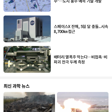
수"…도시 홍수 예측 기술 개발
스페이스X 잔해, 5일 달 충돌...시속
8,700㎞ 접근
배터리 열폭주 막는다…비접촉·비
파괴 전극 두께 측정
최신 과학 뉴스