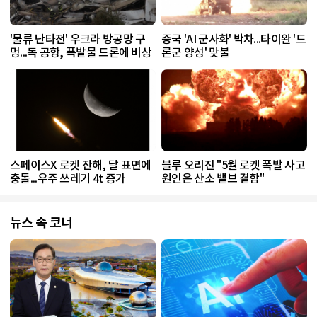
'물류 난타전' 우크라 방공망 구
중국 'AI 군사화' 박차...타이완 '드
멍...독 공항, 폭발물 드론에 비상
론군 양성' 맞불
스페이스X 로켓 잔해, 달 표면에
블루 오리진 "5월 로켓 폭발 사고
충돌...우주 쓰레기 4t 증가
원인은 산소 밸브 결함"
뉴스 속 코너