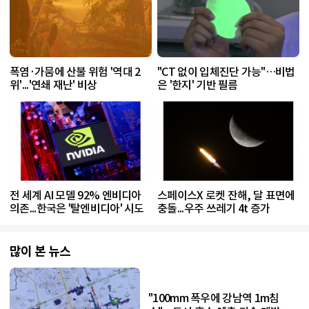
폭염·가뭄에 산불 위험 '역대 2
"CT 없이 입체진단 가능"…비법
위'...'연쇄 재난' 비상
은 '한지' 기반 필름
전 세계 AI 모델 92% 엔비디아
스페이스X 로켓 잔해, 달 표면에
의존...한국은 '탈엔비디아' 시도
충돌...우주 쓰레기 4t 증가
많이 본 뉴스
"100mm 폭우에 강남역 1m침