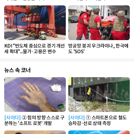
KDI "반도체 중심으로 경기 개선
방공망 붕괴 우크라이나, 한국에
세 확대"...물가·고용은 변수
도 'SOS'
뉴스 속 코너
[사이다]
② 힘의 방향 스스로 구
[사이다]
① 스마트폰으로 철도
분하는 '소프트 로봇' 개발
승차감·선로 상태 측정