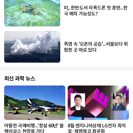
미, 한반도서 자폭드론 첫 훈련...한
국 배치 가능성도?
폭염 속 '오존의 공습'...서울보다 위
험한 곳 따로 있다
최신 과학 뉴스
아찔한 곡예비행...'창설 60년' 블
8월 엔지니어상에 LG전자 최석
랙이글스 현장을 가다
호·제엠제코 최윤화