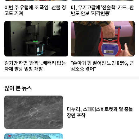
이번 주 유럽에 또 폭염...산불 경
미, 무기고갈에 '전술핵' 카드...한
고도 커져
반도 안보 '지각변동'
걷기만 하면 '반짝'...배터리 없는
"손아귀 힘 떨어진 노인 85%, 근
자체 발광 밑창 개발
감소증 겪어"
많이 본 뉴스
다누리, 스페이스X 로켓과 달 충돌
장면 포착