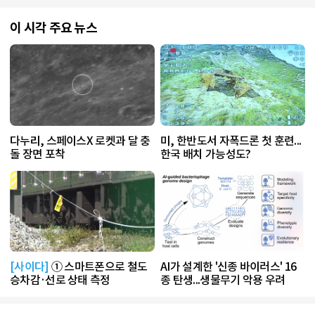
이 시각 주요 뉴스
다누리, 스페이스X 로켓과 달 충
미, 한반도서 자폭드론 첫 훈련...
돌 장면 포착
한국 배치 가능성도?
[사이다]
① 스마트폰으로 철도
AI가 설계한 '신종 바이러스' 16
승차감·선로 상태 측정
종 탄생...생물무기 악용 우려