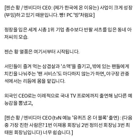
[젠슨 황 / 엔비디아 CE0 : (제가 한국에 온 이유는) 사업이 크게 성장
(부밍)하고 있기 때문입니다. 빵! PC '방'처럼요]
정장을 입은 세계 시총 1위 기업 총수보다 반팔 셔츠를 입은 동네 아
저씨의 모습.
젠슨 황 열풍은 여기서부터 시작됩니다.
서민들이 즐겨 먹는 삼겹살과 '소맥'을 즐기고, 밖에 있는 팬들에게
치킨을 나눠주는 '팬 서비스'도 마다하지 않는가 하면, 야구장 관중
석에서는 리듬에 몸을 맡깁니다.
외국인 CEO로는 이례적으로 국내 TV 프로에까지 출연해 남다른 예
능감을 뽐냈고,
[젠슨 황 / 엔비디아 CEO (tvN 예능 '유퀴즈 온 더 블록' 출연) : (다음
중 가장 친한 사람은? 1번 이재용 회장님 2번 정의선 회장님 3번 최
태원 회장님입니다) 너무 쉽습니다.]