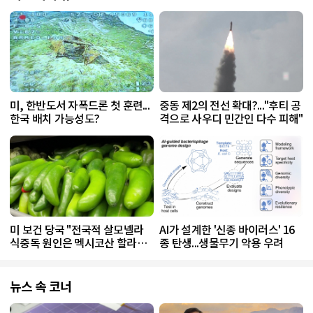
미, 한반도서 자폭드론 첫 훈련...
중동 제2의 전선 확대?..."후티 공
한국 배치 가능성도?
격으로 사우디 민간인 다수 피해"
미 보건 당국 "전국적 살모넬라
AI가 설계한 '신종 바이러스' 16
식중독 원인은 멕시코산 할라피
종 탄생...생물무기 악용 우려
뇨"
뉴스 속 코너