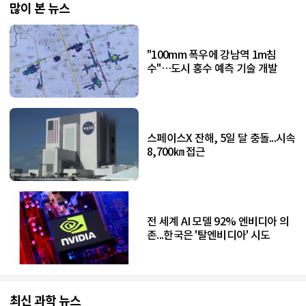
많이 본 뉴스
"100mm 폭우에 강남역 1m침
수"…도시 홍수 예측 기술 개발
스페이스X 잔해, 5일 달 충돌...시속
8,700㎞ 접근
전 세계 AI 모델 92% 엔비디아 의
존...한국은 '탈엔비디아' 시도
최신 과학 뉴스