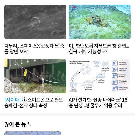
다누리, 스페이스X 로켓과 달 충
미, 한반도서 자폭드론 첫 훈련...
돌 장면 포착
한국 배치 가능성도?
[사이다]
① 스마트폰으로 철도
AI가 설계한 '신종 바이러스' 16
승차감·선로 상태 측정
종 탄생...생물무기 악용 우려
많이 본 뉴스