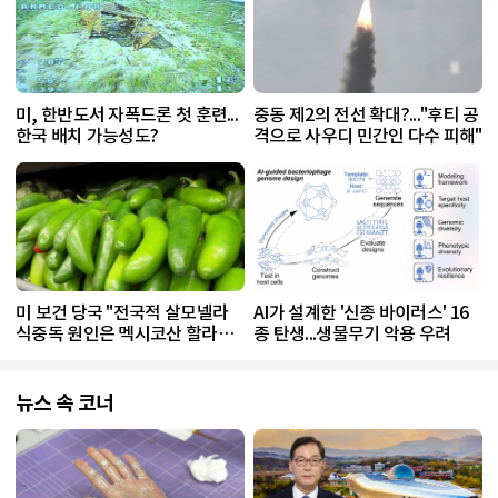
미, 한반도서 자폭드론 첫 훈련...
중동 제2의 전선 확대?..."후티 공
한국 배치 가능성도?
격으로 사우디 민간인 다수 피해"
미 보건 당국 "전국적 살모넬라
AI가 설계한 '신종 바이러스' 16
식중독 원인은 멕시코산 할라피
종 탄생...생물무기 악용 우려
뇨"
뉴스 속 코너