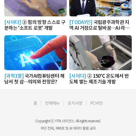
[사이다]
② 힘의 방향 스스로 구
[TODAY인]
국립광주과학관 지
분하는 '소프트 로봇' 개발
역 AI 거점으로 탈바꿈…AI 라운
지 운영
[과학1열]
국가AI컴퓨팅센터 해
[사이다]
② 150℃ 온도에서 반
남서 첫 삽…의의와 전망은?
도체 쌓는 제조기술 개발
홈
전체메뉴
공지사항
PC버전
Copyright Ⓒ YTN 사이언스. All rights reserved.
무단 전재, 재배포 및 AI 데이터 활용 금지