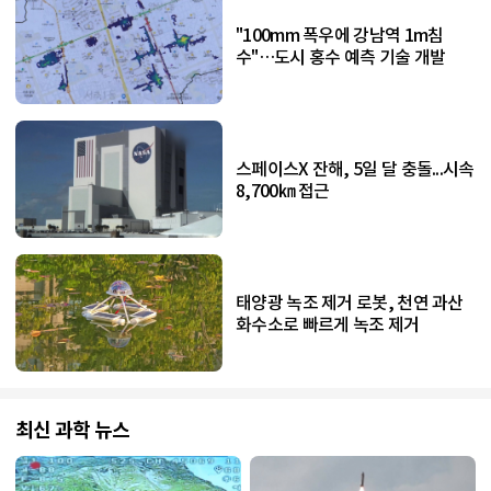
"100mm 폭우에 강남역 1m침
수"…도시 홍수 예측 기술 개발
스페이스X 잔해, 5일 달 충돌...시속
8,700㎞ 접근
태양광 녹조 제거 로봇, 천연 과산
화수소로 빠르게 녹조 제거
최신 과학 뉴스