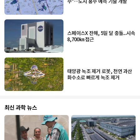
수"…도시 홍수 예측 기술 개발
스페이스X 잔해, 5일 달 충돌...시속
8,700㎞ 접근
태양광 녹조 제거 로봇, 천연 과산
화수소로 빠르게 녹조 제거
최신 과학 뉴스