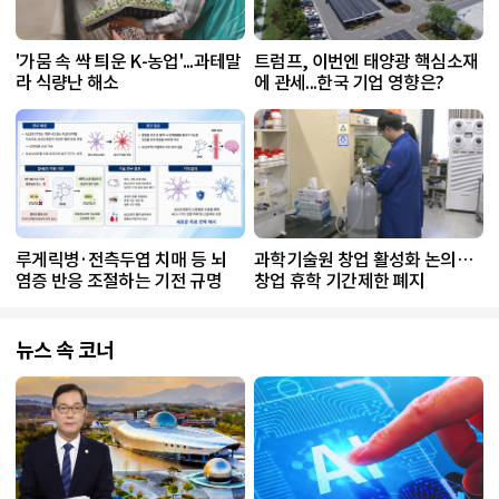
'가뭄 속 싹 틔운 K-농업'...과테말
트럼프, 이번엔 태양광 핵심소재
라 식량난 해소
에 관세...한국 기업 영향은?
루게릭병·전측두엽 치매 등 뇌
과학기술원 창업 활성화 논의…
염증 반응 조절하는 기전 규명
창업 휴학 기간제한 폐지
뉴스 속 코너