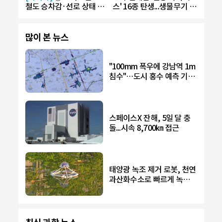
철도 승차감·선로 상태 측
스' 16종 탄생...생물무기 악
정
용 우려
많이 본 뉴스
"100mm 폭우에 강남역 1m
침수"…도시 홍수 예측 기술
개발
스페이스X 잔해, 5일 달 충
돌...시속 8,700㎞ 접근
태양광 녹조 제거 로봇, 천연
과산화수소로 빠르게 녹조
제거