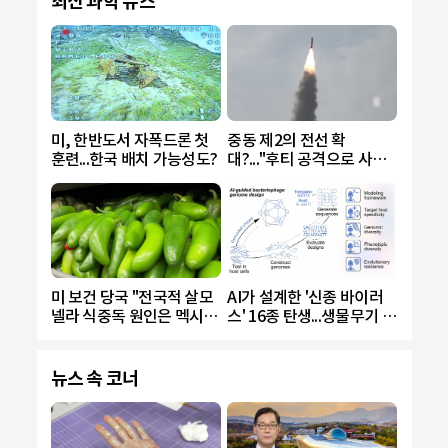
최신 과학 뉴스
미, 한반도서 자폭드론 첫
중동 제2의 전선 확
훈련...한국 배치 가능성도?
대?..."후티 공격으로 사우
디 민간인 다수 피해"
미 보건 당국 "전국적 살모
AI가 설계한 '신종 바이러
넬라 식중독 원인은 멕시코
스' 16종 탄생...생물무기 악
산 할라피뇨"
용 우려
뉴스 속 코너