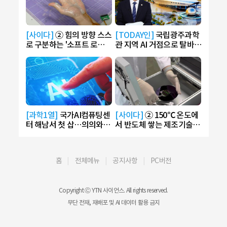
[사이다]
② 힘의 방향 스스
[TODAY인]
국립광주과학
로 구분하는 '소프트 로봇'
관 지역 AI 거점으로 탈바
개발
꿈…AI 라운지 운영
[과학1열]
국가AI컴퓨팅센
[사이다]
② 150℃ 온도에
터 해남서 첫 삽…의의와
서 반도체 쌓는 제조기술
전망은?
개발
홈
전체메뉴
공지사항
PC버전
Copyright Ⓒ YTN 사이언스. All rights reserved.
무단 전재, 재배포 및 AI 데이터 활용 금지