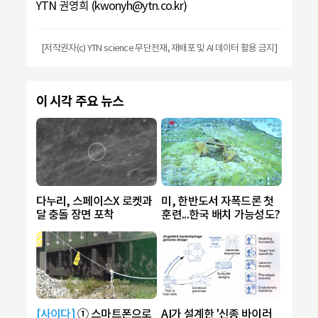
YTN 권영희 (kwonyh@ytn.co.kr)
[저작권자(c) YTN science 무단전재, 재배포 및 AI 데이터 활용 금지]
이 시각 주요 뉴스
다누리, 스페이스X 로켓과
미, 한반도서 자폭드론 첫
달 충돌 장면 포착
훈련...한국 배치 가능성도?
[사이다]
① 스마트폰으로
AI가 설계한 '신종 바이러