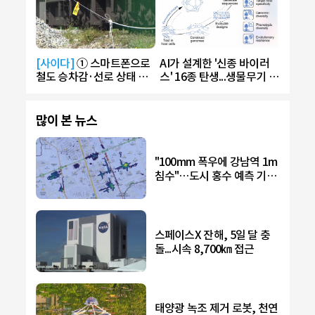
[사이다]
① 스마트폰으로
AI가 설계한 '신종 바이러
철도 승차감·선로 상태 측
스' 16종 탄생...생물무기 악
정
용 우려
많이 본 뉴스
"100mm 폭우에 강남역 1m
침수"…도시 홍수 예측 기술
개발
스페이스X 잔해, 5일 달 충
돌...시속 8,700㎞ 접근
태양광 녹조 제거 로봇, 천연