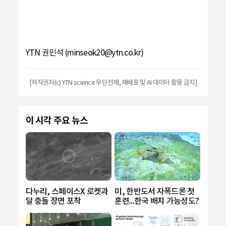
YTN 권민석 (minseok20@ytn.co.kr)
[저작권자(c) YTN science 무단전재, 재배포 및 AI 데이터 활용 금지]
이 시각 주요 뉴스
다누리, 스페이스X 로켓과
미, 한반도서 자폭드론 첫
달 충돌 장면 포착
훈련...한국 배치 가능성도?