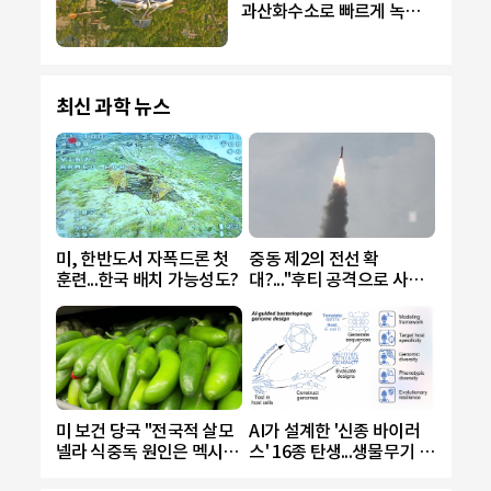
과산화수소로 빠르게 녹조
제거
최신 과학 뉴스
미, 한반도서 자폭드론 첫
중동 제2의 전선 확
훈련...한국 배치 가능성도?
대?..."후티 공격으로 사우
디 민간인 다수 피해"
미 보건 당국 "전국적 살모
AI가 설계한 '신종 바이러
넬라 식중독 원인은 멕시코
스' 16종 탄생...생물무기 악
산 할라피뇨"
용 우려