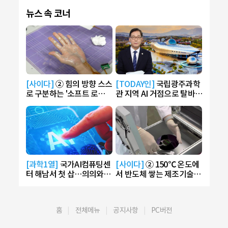
뉴스 속 코너
[사이다]
② 힘의 방향 스스
[TODAY인]
국립광주과학
로 구분하는 '소프트 로봇'
관 지역 AI 거점으로 탈바
개발
꿈…AI 라운지 운영
[과학1열]
국가AI컴퓨팅센
[사이다]
② 150℃ 온도에
터 해남서 첫 삽…의의와
서 반도체 쌓는 제조기술
전망은?
개발
홈
전체메뉴
공지사항
PC버전