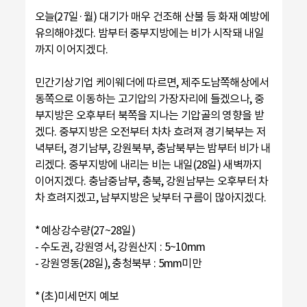
오늘(27일·월) 대기가 매우 건조해 산불 등 화재 예방에
유의해야겠다. 밤부터 중부지방에는 비가 시작돼 내일
까지 이어지겠다.
민간기상기업 케이웨더에 따르면, 제주도남쪽해상에서
동쪽으로 이동하는 고기압의 가장자리에 들겠으나, 중
부지방은 오후부터 북쪽을 지나는 기압골의 영향을 받
겠다. 중부지방은 오전부터 차차 흐려져 경기북부는 저
녁부터, 경기남부, 강원북부, 충남북부는 밤부터 비가 내
리겠다. 중부지방에 내리는 비는 내일(28일) 새벽까지
이어지겠다. 충남중남부, 충북, 강원남부는 오후부터 차
차 흐려지겠고, 남부지방은 낮부터 구름이 많아지겠다.
* 예상강수량(27~28일)
- 수도권, 강원영서, 강원산지 : 5~10mm
- 강원영동(28일), 충청북부 : 5mm미만
* (초)미세먼지 예보