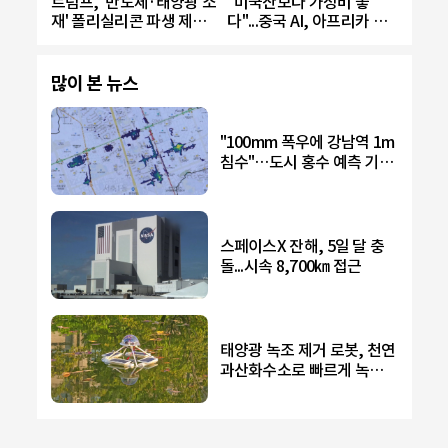
트럼프, '반도체·태양광 소
"미국산보다 가성비 좋
재' 폴리실리콘 파생 제품
다"...중국 AI, 아프리카 장
에 15% 관세...한국 기업도
악
영향
많이 본 뉴스
"100mm 폭우에 강남역 1m
침수"…도시 홍수 예측 기술
개발
스페이스X 잔해, 5일 달 충
돌...시속 8,700㎞ 접근
태양광 녹조 제거 로봇, 천연
과산화수소로 빠르게 녹조
제거