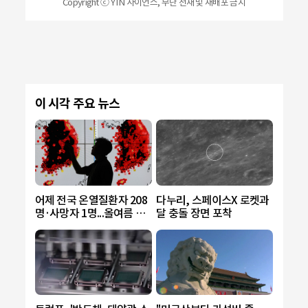
Copyright ⓒ YTN 사이언스, 무단 전재 및 재배포 금지
이 시각 주요 뉴스
어제 전국 온열질환자 208
다누리, 스페이스X 로켓과
명·사망자 1명...올여름 최
달 충돌 장면 포착
다