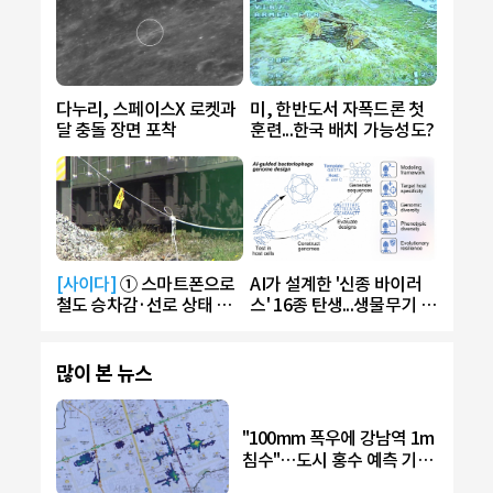
다누리, 스페이스X 로켓과
미, 한반도서 자폭드론 첫
달 충돌 장면 포착
훈련...한국 배치 가능성도?
[사이다]
① 스마트폰으로
AI가 설계한 '신종 바이러
철도 승차감·선로 상태 측
스' 16종 탄생...생물무기 악
정
용 우려
많이 본 뉴스
"100mm 폭우에 강남역 1m
침수"…도시 홍수 예측 기술
개발