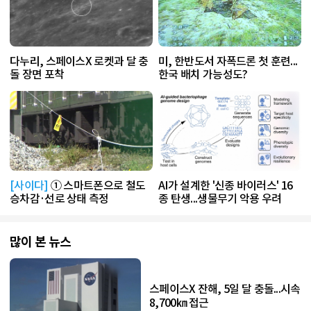
다누리, 스페이스X 로켓과 달 충
미, 한반도서 자폭드론 첫 훈련...
돌 장면 포착
한국 배치 가능성도?
[사이다]
① 스마트폰으로 철도
AI가 설계한 '신종 바이러스' 16
승차감·선로 상태 측정
종 탄생...생물무기 악용 우려
많이 본 뉴스
스페이스X 잔해, 5일 달 충돌...시속
8,700㎞ 접근