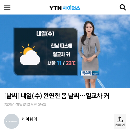
[날씨] 내일(수) 완연한 봄 날씨…일교차 커
2026년 05월 05일 오전 09:00
케이 웨더
공유하기