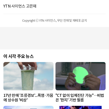
YTN 사이언스 고은재
Copyright ⓒ YTN 사이언스, 무단 전재 및 재배포 금지
이 시각 주요 뉴스
17년 만에 '조류경보'...폭염·가뭄
"CT 없이 입체진단 가능"…비법
에 상수원 '비상'
은 '한지' 기반 필름