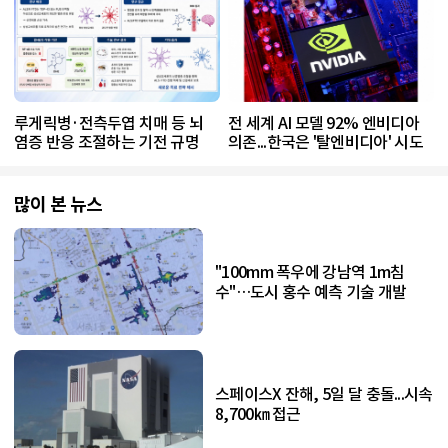
루게릭병·전측두엽 치매 등 뇌
전 세계 AI 모델 92% 엔비디아
염증 반응 조절하는 기전 규명
의존...한국은 '탈엔비디아' 시도
많이 본 뉴스
"100mm 폭우에 강남역 1m침
수"…도시 홍수 예측 기술 개발
스페이스X 잔해, 5일 달 충돌...시속
8,700㎞ 접근