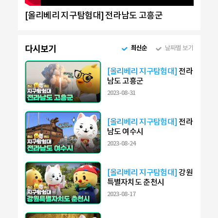
[올리베리 지구탐험대] 전라남도 고흥군
다시보기
최신순
날짜별 보기
[올리베리 지구탐험대]
전라
남도 고흥군
2023-08-31
[올리베리 지구탐험대]
전라
남도 여수시
2023-08-24
[올리베리 지구탐험대]
강원
특별자치도 춘천시
2023-08-17