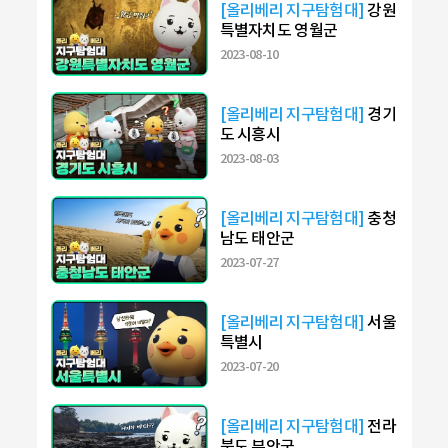
[올리베리 지구탐험대]
강원
특별자치도 영월군
2023-08-10
[올리베리 지구탐험대]
경기
도 시흥시
2023-08-03
[올리베리 지구탐험대]
충청
남도 태안군
2023-07-27
[올리베리 지구탐험대]
서울
특별시
2023-07-20
[올리베리 지구탐험대]
전라
북도 부안군