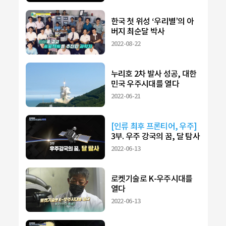
한국 첫 위성 ‘우리별’의 아
버지 최순달 박사
2022-08-22
누리호 2차 발사 성공, 대한
민국 우주시대를 열다
2022-06-21
[인류 최후 프론티어, 우주]
3부. 우주 강국의 꿈, 달 탐사
2022-06-13
로켓기술로 K-우주시대를
열다
2022-06-13