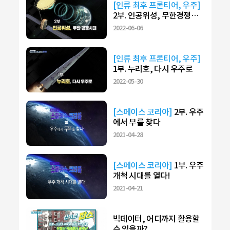
[인류 최후 프론티어, 우주]
2부. 인공위성, 무한경쟁시
대
2022-06-06
[인류 최후 프론티어, 우주]
1부. 누리호, 다시 우주로
2022-05-30
[스페이스 코리아]
2부. 우주
에서 부를 찾다
2021-04-28
[스페이스 코리아]
1부. 우주
개척 시대를 열다!
2021-04-21
빅데이터, 어디까지 활용할
수 있을까?