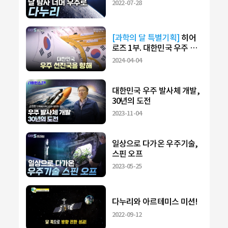
2022-07-28
[과학의 달 특별기획]
히어
로즈 1부. 대한민국 우주 선
진국을 향해
2024-04-04
대한민국 우주 발사체 개발,
30년의 도전
2023-11-04
일상으로 다가온 우주기술,
스핀 오프
2023-05-25
다누리와 아르테미스 미션!
2022-09-12