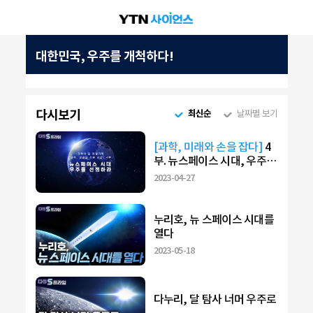
대한민국, 우주를 개척하다!
다시보기
최신순
날짜별 보기
[과학, 미래와 손을 잡다]
4
부. 뉴스페이스 시대, 우주를
선점하라!
2023-04-27
누리호, 뉴 스페이스 시대를
열다
2023-05-18
다누리, 달 탐사 너머 우주로