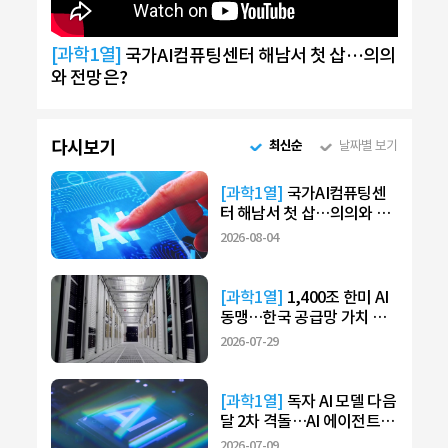
[과학1열]
국가AI컴퓨팅센터 해남서 첫 삽…의의
와 전망은?
다시보기
최신순
날짜별 보기
[과학1열]
국가AI컴퓨팅센
터 해남서 첫 삽…의의와 전
망은?
2026-08-04
[과학1열]
1,400조 한미 AI
동맹…한국 공급망 가치 재
부각
2026-07-29
[과학1열]
독자 AI 모델 다음
달 2차 격돌…AI 에이전트
주목
2026-07-09