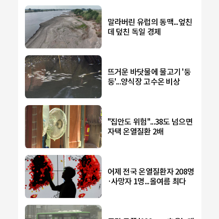
말라버린 유럽의 동맥...엎친
데 덮친 독일 경제
뜨거운 바닷물에 물고기 '둥
둥'...양식장 고수온 비상
"집안도 위험"...38도 넘으면
자택 온열질환 2배
어제 전국 온열질환자 208명
·사망자 1명...올여름 최다