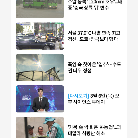
주말 동쪽 '120mm 호우'...태
풍 '중국 상륙 뒤' 변수
서울 37.9℃ 나흘 연속 최고
경신...도쿄·방콕보다 덥다
폭염 속 찾아온 '입추'…수도
권 더위 정점
[다시보기]
8월 6일 (목) 오
후 사이언스 투데이
'가뭄 속 싹 틔운 K-농업'...과
테말라 식량난 해소