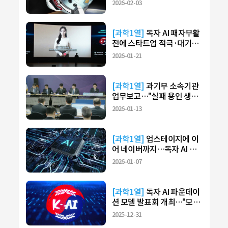
에 '눈독'
2026-02-03
[과학1열]
독자 AI 패자부활
전에 스타트업 적극·대기업
미온
2026-01-21
[과학1열]
과기부 소속기관
업무보고…"실패 용인 생태
계 만들어야"
2026-01-13
[과학1열]
업스테이지에 이
어 네이버까지…독자 AI 모
델 '논란'
2026-01-07
[과학1열]
독자 AI 파운데이
션 모델 발표회 개최…"모두
가 승자"
2025-12-31