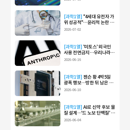
[과학1열]
"4세대 유전자 가
위 성공적"…윤리적 논란 가
열
2026-07-02
[과학1열]
'미토스' 외국인
사용 전면금지…우리나라도
'불똥'
2026-06-16
[과학1열]
젠슨 황 4박5일
광폭 행보…방한 뒤 남은 과
제는?
2026-06-10
[과학1열]
AI로 신약 후보 물
질 설계…'드 노보 단백질' 기
대와 우려는?
2026-06-04