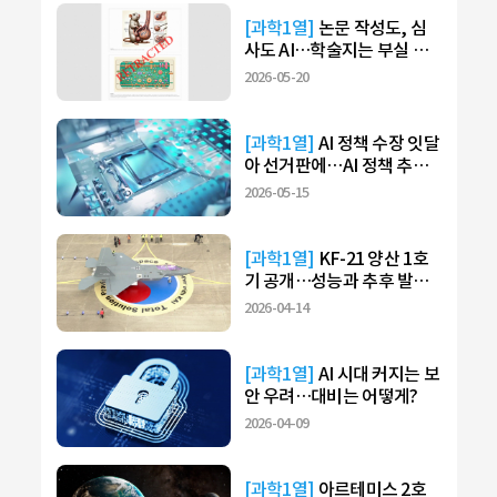
[과학1열]
논문 작성도, 심
사도 AI…학술지는 부실 검
증
2026-05-20
[과학1열]
AI 정책 수장 잇달
아 선거판에…AI 정책 추진
이상없나?
2026-05-15
[과학1열]
KF-21 양산 1호
기 공개…성능과 추후 발전
과제는?
2026-04-14
[과학1열]
AI 시대 커지는 보
안 우려…대비는 어떻게?
2026-04-09
[과학1열]
아르테미스 2호