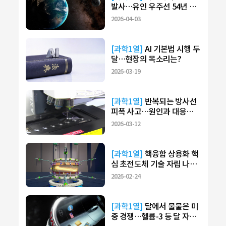
발사…유인 우주선 54년 만
에 탐사
2026-04-03
[과학1열]
AI 기본법 시행 두
달…현장의 목소리는?
2026-03-19
[과학1열]
반복되는 방사선
피폭 사고…원인과 대응법
은?
2026-03-12
[과학1열]
핵융합 상용화 핵
심 초전도체 기술 자립 나선
다!
2026-02-24
[과학1열]
달에서 불붙은 미
중 경쟁…헬륨-3 등 달 자원