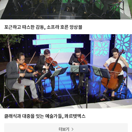
포근하고 따스한 감동, 소프라 호른 앙상블
클래식과 대중을 잇는 예술가들, 콰르텟엑스
더보기