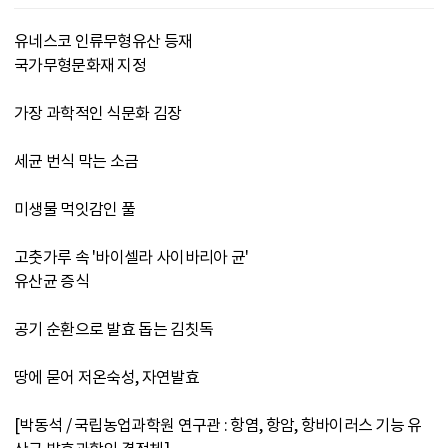
유네스코 인류무형유산 등재
국가무형문화재 지정
가장 과학적인 식문화 김장
세균 번식 막는 소금
미생물 먹잇감인 풀
고춧가루 속 '바이셀라 사이바리아 균'
유산균 증식
공기 순환으로 발효 돕는 김칫독
땅에 묻어 저온숙성, 자연발효
[박동석 / 국립농업과학원 연구관 : 항염, 항암, 항바이러스 기능 유