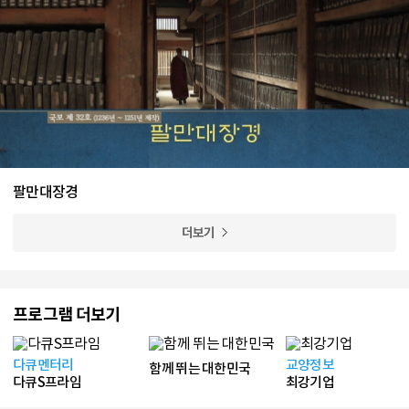
팔만대장경
더보기
프로그램 더보기
다큐멘터리
교양정보
함께 뛰는 대한민국
다큐S프라임
최강기업