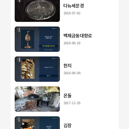
다뉴세문경
2018-07-02
백제금동대향로
2018-06-18
한지
2018-06-04
온돌
2017-12-26
김장