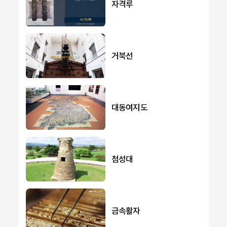
자격루
거북선
대동여지도
첨성대
금속활자