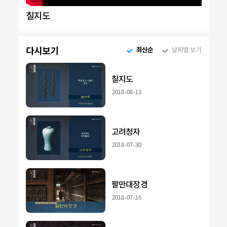
칠지도
다시보기
최신순
날짜별 보기
칠지도
2018-08-13
고려청자
2018-07-30
팔만대장경
2018-07-16