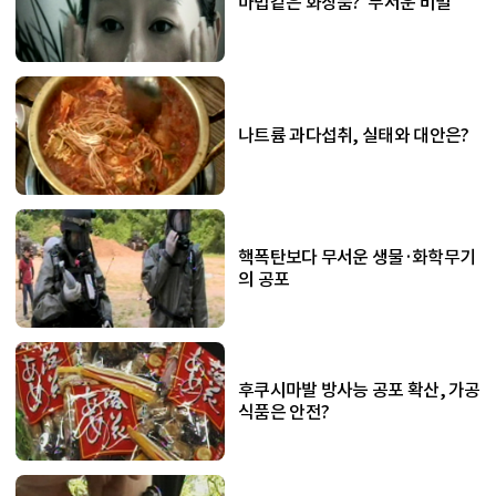
마법같은 화장품? '무서운 비밀'
나트륨 과다섭취, 실태와 대안은?
핵폭탄보다 무서운 생물·화학무기
의 공포
후쿠시마발 방사능 공포 확산, 가공
식품은 안전?