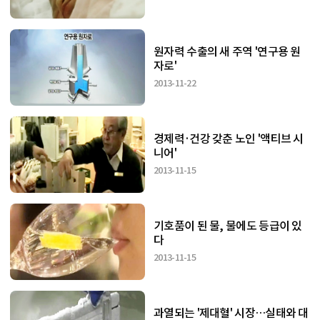
원자력 수출의 새 주역 '연구용 원
자로'
2013-11-22
경제력·건강 갖춘 노인 '액티브 시
니어'
2013-11-15
기호품이 된 물, 물에도 등급이 있
다
2013-11-15
과열되는 '제대혈' 시장…실태와 대