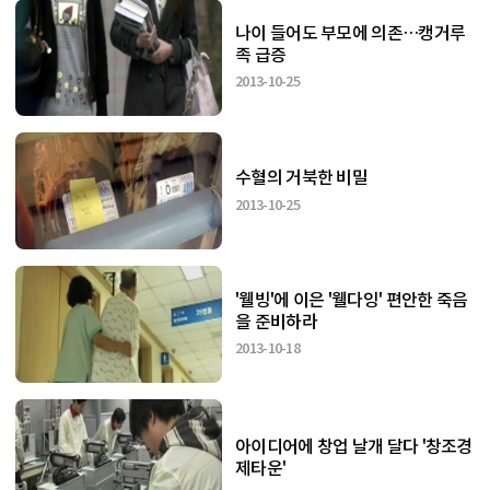
나이 들어도 부모에 의존…캥거루
족 급증
2013-10-25
수혈의 거북한 비밀
2013-10-25
'웰빙'에 이은 '웰다잉' 편안한 죽음
을 준비하라
2013-10-18
아이디어에 창업 날개 달다 '창조경
제타운'