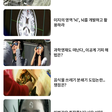
미지의 영역 '뇌', 뇌를 개발하고 활
용하라
과학영재도 떠난다, 이공계 기피 해
법은?
음식물 쓰레기 분쇄기 도입논란...
쟁점은?