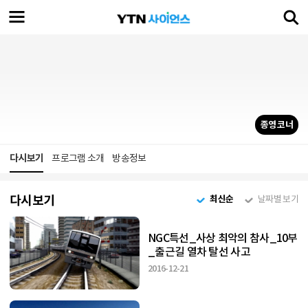
종영 코너
다시보기
프로그램 소개
방송정보
다시보기
최신순
날짜별 보기
NGC특선_사상 최악의 참사_10부
_출근길 열차 탈선 사고
2016-12-21