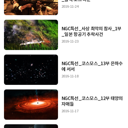
2016-11-24
NGC특선_사상 최악의 참사_1부
_일본 항공기 추락사건
2016-11-23
NGC특선_코스모스_13부 은하수
에 서서
2016-11-18
NGC특선_코스모스_12부 태양의
자매들
2016-11-17