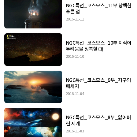
NGC특선_코스모스_11부 창백한
푸른 점
2016-11-11
NGC특선_코스모스_10부 지식이
두려움을 정복할 떄
2016-11-10
NGC특선_코스모스_9부_지구의
메세지
2016-11-04
NGC특선_코스모스_8부_잃어버
린 세계
2016-11-03