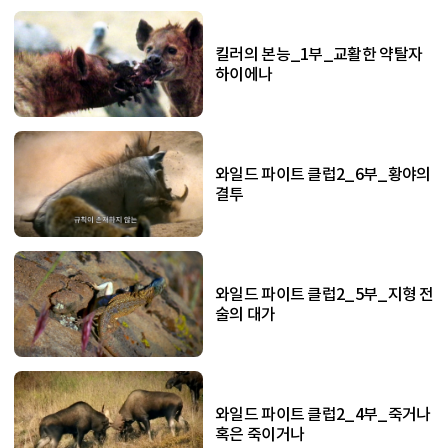
킬러의 본능_1부_교활한 약탈자
하이에나
와일드 파이트 클럽2_6부_황야의
결투
와일드 파이트 클럽2_5부_지형 전
술의 대가
와일드 파이트 클럽2_4부_죽거나
혹은 죽이거나