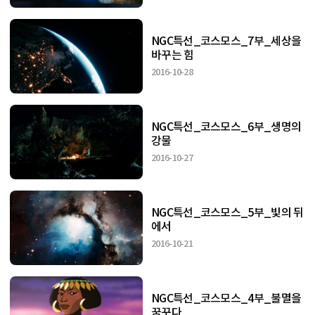
NGC특선_코스모스_7부_세상을
바꾸는 힘
2016-10-28
NGC특선_코스모스_6부_생명의
강물
2016-10-27
NGC특선_코스모스_5부_빛의 뒤
에서
2016-10-21
NGC특선_코스모스_4부_불멸을
꿈꾸다