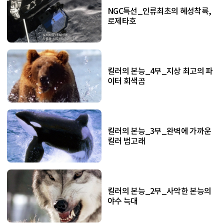
NGC특선_인류최초의 혜성착륙,
로제타호
킬러의 본능_4부_지상 최고의 파
이터 회색곰
킬러의 본능_3부_완벽에 가까운
킬러 범고래
킬러의 본능_2부_사악한 본능의
야수 늑대